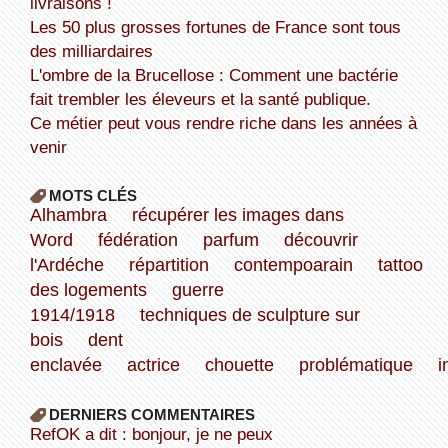
livraisons !
Les 50 plus grosses fortunes de France sont tous
des milliardaires
L'ombre de la Brucellose : Comment une bactérie
fait trembler les éleveurs et la santé publique.
Ce métier peut vous rendre riche dans les années à
venir
MOTS CLÉS
Alhambra
récupérer les images dans
Word
fédération
parfum
découvrir
l'Ardéche
répartition
contempoarain
tattoo
des logements
guerre
1914/1918
techniques de sculpture sur
bois
dent
enclavée
actrice
chouette
problématique
i
DERNIERS COMMENTAIRES
refOK a dit : bonjour, je ne peux