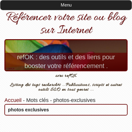
Menu
Référencer votre site ou blog
sur Internet
refOK : des outils et des liens pour
booster votre référencement .
avec refOK
Listing des tags recherchés ...Publications, scripts et autres
outils SEO en tous genres ...
Accueil
-
Mots clés
-
photos-exclusives
photos exclusives