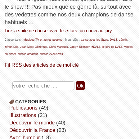
le show !!! Pas mieux que ce genre là, surtout avec
des vedettes comme nos deux champions de danse
habituels ...
Lire la suite de danse avec les stars: un nouveau jury
Classé dans :
Musique,TV et autres peoples
- Mots clés :
danse avec les Stars
,
DALS
,
zénith
,
zénith Lille
,
Jean-Marc Généreux
,
Chris Marques
,
Jaclyn Spencer
,
#DALS
,
le jury de DALS
,
vidéos
en direct
,
photos amateur
,
photos exclusives
Fil RSS des articles de ce mot clé
CATÉGORIES
publications
(49)
illustrations
(21)
découvrir le monde
(40)
découvrir la France
(23)
avec humour
(18)