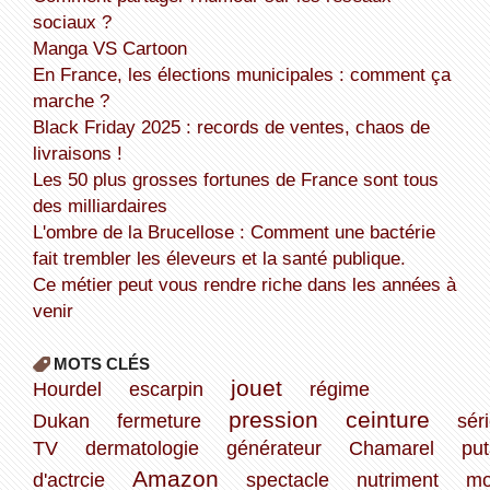
sociaux ?
Manga VS Cartoon
En France, les élections municipales : comment ça
marche ?
Black Friday 2025 : records de ventes, chaos de
livraisons !
Les 50 plus grosses fortunes de France sont tous
des milliardaires
L'ombre de la Brucellose : Comment une bactérie
fait trembler les éleveurs et la santé publique.
Ce métier peut vous rendre riche dans les années à
venir
MOTS CLÉS
jouet
Hourdel
escarpin
régime
pression
ceinture
Dukan
fermeture
sér
TV
dermatologie
générateur
Chamarel
put
Amazon
d'actrcie
spectacle
nutriment
mo