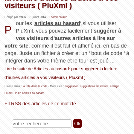
visiteurs ( PluXml )
Rédigé par refOK -
01 juillet 2014
-
1 commentaire
our les '
articles au hasard
',si vous utiliser
P
PluXml, vous pouvez facilement
suggérer à
vos visiteurs d'autres articles à lire sur
votre site
, comme il est fait et affiché ici, en bas de
page. Juste un fichier à créer et un ' bout de code ' à
intégrer dans votre thème et le tour est joué ...
Lire la suite de Articles au hasard: pour suggérer la lecture
d'autres articles à vos visiteurs ( PluXml )
Classé dans :
la tête dans le code
- Mots clés :
suggestion
,
suggestions de lecture
,
codage
,
PluXml
,
PHP
,
articles au hasard
Fil RSS des articles de ce mot clé