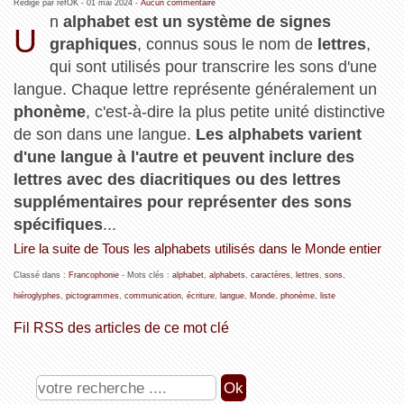
Rédigé par refOK -
01 mai 2024
-
Aucun commentaire
n
alphabet est un système de signes
U
graphiques
, connus sous le nom de
lettres
,
qui sont utilisés pour transcrire les sons d'une
langue. Chaque lettre représente généralement un
phonème
, c'est-à-dire la plus petite unité distinctive
de son dans une langue.
Les alphabets varient
d'une langue à l'autre et peuvent inclure des
lettres avec des diacritiques ou des lettres
supplémentaires pour représenter des sons
spécifiques
...
Lire la suite de Tous les alphabets utilisés dans le Monde entier
Classé dans :
Francophonie
- Mots clés :
alphabet
,
alphabets
,
caractères
,
lettres
,
sons
,
hiéroglyphes
,
pictogrammes
,
communication
,
écriture
,
langue
,
Monde
,
phonème
,
liste
Fil RSS des articles de ce mot clé