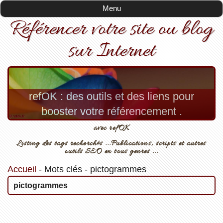
Menu
Référencer votre site ou blog
sur Internet
refOK : des outils et des liens pour
booster votre référencement .
avec refOK
Listing des tags recherchés ...Publications, scripts et autres
outils SEO en tous genres ...
Accueil
-
Mots clés
-
pictogrammes
pictogrammes