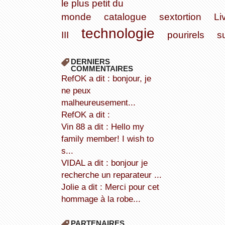
le plus petit du
monde
catalogue
sextortion
Li
technologie
III
pourirels
s
DERNIERS
COMMENTAIRES
refOK a dit : bonjour, je
ne peux
malheureusement...
refOK a dit :
Vin 88 a dit : Hello my
family member! I wish to
s...
VIDAL a dit : bonjour je
recherche un reparateur ...
Jolie a dit : Merci pour cet
hommage à la robe...
PARTENAIRES