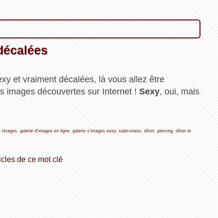
décalées
 sexy et vraiment décalées, là vous allez être
es images découvertes sur Internet !
Sexy
, oui, mais
e Images
,
galerie d'images en ligne
,
galerie s'images sexy
,
sado-maso
,
téton
,
piercing
,
téton et
icles de ce mot clé