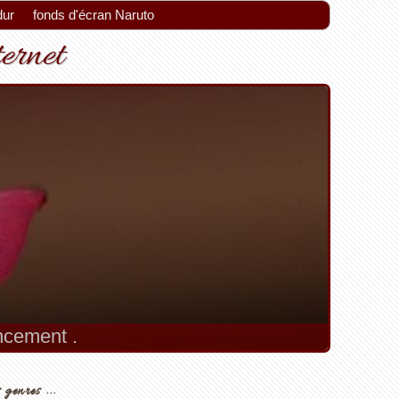
dur
fonds d'écran Naruto
ternet
encement .
 genres ...