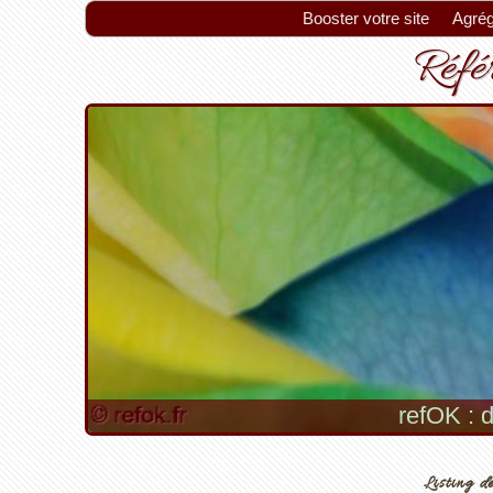
Booster votre site
Agrég
Référ
refOK : d
Listing de