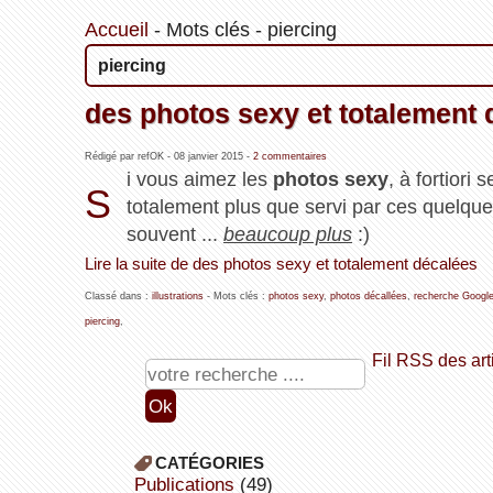
Accueil
-
Mots clés
-
piercing
piercing
des photos sexy et totalement 
Rédigé par refOK -
08 janvier 2015
-
2 commentaires
i vous aimez les
photos sexy
, à fortiori
S
totalement plus que servi par ces quelqu
souvent ...
beaucoup plus
:)
Lire la suite de des photos sexy et totalement décalées
Classé dans :
illustrations
- Mots clés :
photos sexy
,
photos décallées
,
recherche Googl
piercing
,
Fil RSS des art
CATÉGORIES
publications
(49)