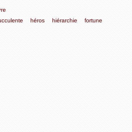
vre
ucculente
héros
hiérarchie
fortune