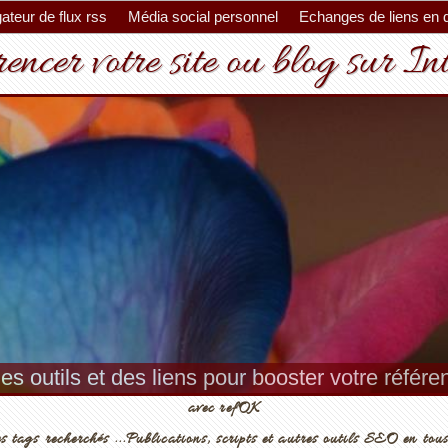
ateur de flux rss
Média social personnel
Echanges de liens en 
encer votre site ou blog sur In
es outils et des liens pour booster votre référ
avec refOK
s tags recherchés ...Publications, scripts et autres outils SEO en tous