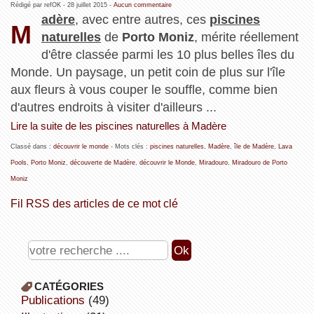
Rédigé par refOK -
28 juillet 2015
-
Aucun commentaire
adère
, avec entre autres, ces
piscines
M
naturelles
de
Porto Moniz
, mérite réellement
d'être classée parmi les 10 plus belles îles du
Monde. Un paysage, un petit coin de plus sur l'île
aux fleurs à vous couper le souffle, comme bien
d'autres endroits à visiter d'ailleurs ...
Lire la suite de les piscines naturelles à Madère
Classé dans :
découvrir le monde
- Mots clés :
piscines naturelles
,
Madère
,
île de Madère
,
Lava
Pools
,
Porto Moniz
,
découverte de Madère
,
découvrir le Monde
,
Miradouro
,
Miradouro de Porto
Moniz
Fil RSS des articles de ce mot clé
CATÉGORIES
publications
(49)