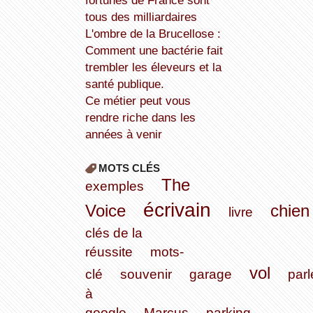
fortunes de France sont
tous des milliardaires
L'ombre de la Brucellose :
Comment une bactérie fait
trembler les éleveurs et la
santé publique.
Ce métier peut vous
rendre riche dans les
années à venir
MOTS CLÉS
The
exemples
écrivain
Voice
chien
livre
clés de la
réussite
mots-
vol
clé
souvenir
garage
parl
à
google
Marcus
parking