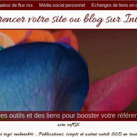
ateur de flux rss
Média social personnel
Echanges de liens en 
encer votre site ou blog sur In
es outils et des liens pour booster votre référ
avec refOK
s tags recherchés ...Publications, scripts et autres outils SEO en tous