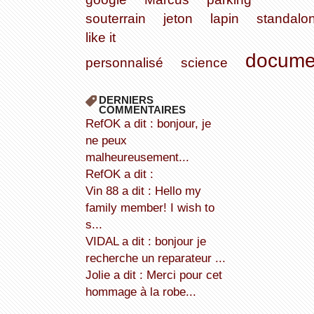
souterrain
jeton
lapin
standalo
like it
docume
personnalisé
science
DERNIERS
COMMENTAIRES
refOK a dit : bonjour, je
ne peux
malheureusement...
refOK a dit :
Vin 88 a dit : Hello my
family member! I wish to
s...
VIDAL a dit : bonjour je
recherche un reparateur ...
Jolie a dit : Merci pour cet
hommage à la robe...