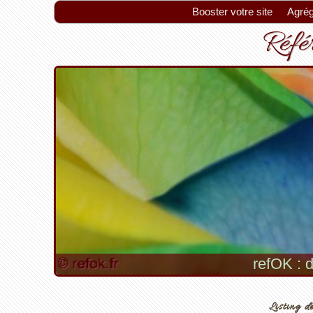
Booster votre site
Agrég
Référ
refOK : d
Listing de