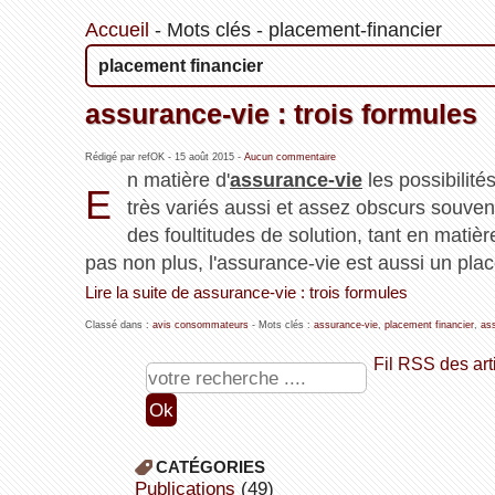
Accueil
-
Mots clés
-
placement-financier
placement financier
assurance-vie : trois formules
Rédigé par refOK -
15 août 2015
-
Aucun commentaire
n matière d'
assurance-vie
les possibilité
E
très variés aussi et assez obscurs souv
des foultitudes de solution, tant en matiè
pas non plus, l'assurance-vie est aussi un plac
Lire la suite de assurance-vie : trois formules
Classé dans :
avis consommateurs
- Mots clés :
assurance-vie
,
placement financier
,
as
Fil RSS des art
CATÉGORIES
publications
(49)