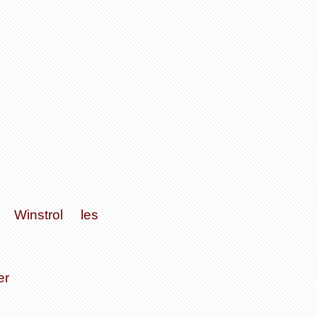
Winstrol
les
er