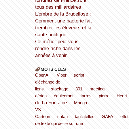
fortunes de France sont
tous des milliardaires
L'ombre de la Brucellose :
Comment une bactérie fait
trembler les éleveurs et la
santé publique.
Ce métier peut vous
rendre riche dans les
années à venir
MOTS CLÉS
OpenAI
Viber
script
d'échange de
liens
stockage
301
meeting
aérien
édulcorant
tarres
pierre
Henri
de La Fontaine
Manga
VS
Cartoon
safari
tagliatelles
GAFA
effet
de texte qui défile sur une