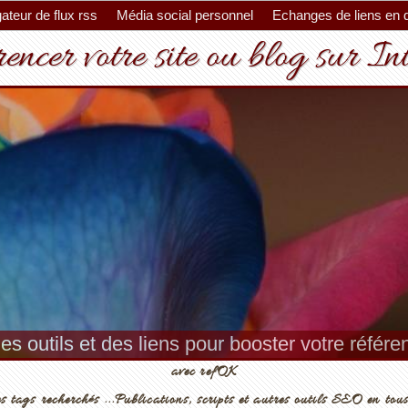
ateur de flux rss
Média social personnel
Echanges de liens en 
encer votre site ou blog sur In
es outils et des liens pour booster votre référ
avec refOK
s tags recherchés ...Publications, scripts et autres outils SEO en tous