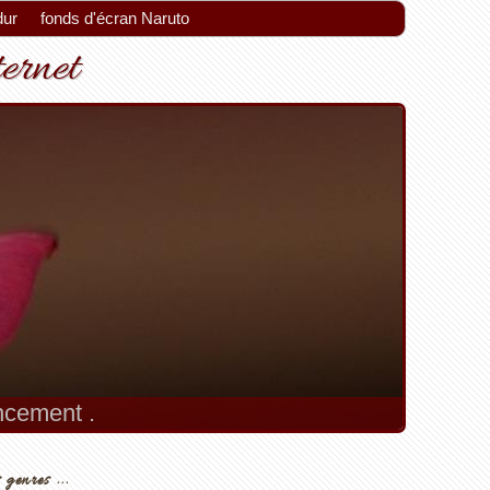
dur
fonds d'écran Naruto
ternet
encement .
 genres ...