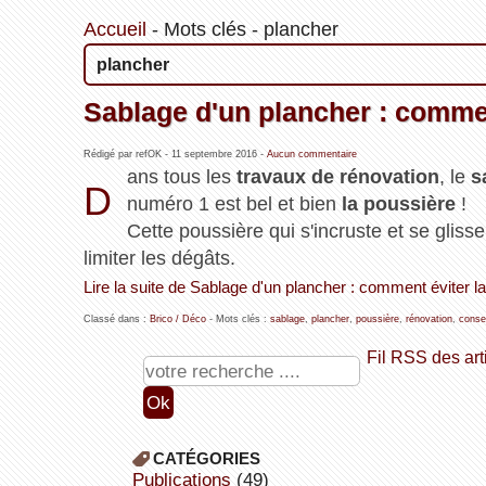
Accueil
-
Mots clés
-
plancher
plancher
Sablage d'un plancher : commen
Rédigé par refOK -
11 septembre 2016
-
Aucun commentaire
ans tous les
travaux de rénovation
, le
s
D
numéro 1 est bel et bien
la poussière
!
Cette poussière qui s'incruste et se glisse
limiter les dégâts.
Lire la suite de Sablage d'un plancher : comment éviter l
Classé dans :
Brico / Déco
- Mots clés :
sablage
,
plancher
,
poussière
,
rénovation
,
conse
Fil RSS des art
CATÉGORIES
publications
(49)