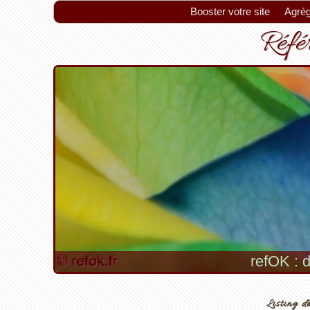
Booster votre site
Agrég
Référ
refOK : d
Listing de