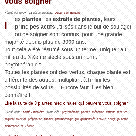
vous soigner
Rédigé par refOK -
21 décembre 2022
-
Aucun commentaire
es
plantes
, les
extraits de plantes
, leurs
L
principes actifs
utilisés dans le but de soulager
ou de soigner sont connus, pour une grande
majorité depuis plus de 3000 ans.
Tout cela a été résumé sous un terme ' unique ' au
milieu du XXème siècle sous un nom : "
phytothérapie ".
Toutes les plantes ont des vertus, chaque plante est
différente des autres, multipliant à l'infini les
possibilités de soins ... Encore faut-il les bien
connaître !
Lire la suite de 8 plantes médicinales qui peuvent vous soigner
Classé dans :
Santé / Bien être
- Mots clés :
phytothérapie
,
plantes
,
médecine
,
extraits
,
recettes
,
onguent
,
tradition
,
préparation
,
tisanier
,
pharmacologie
,
gui
,
germandrée
,
conyse
,
sauge
,
joubarbe
,
pimprenelle
,
peucédane