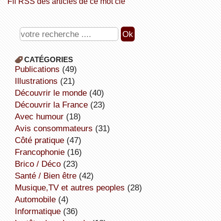
Fil RSS des articles de ce mot clé
CATÉGORIES
publications
(49)
illustrations
(21)
découvrir le monde
(40)
découvrir la France
(23)
avec humour
(18)
avis consommateurs
(31)
côté pratique
(47)
Francophonie
(16)
Brico / Déco
(23)
Santé / Bien être
(42)
Musique,TV et autres peoples
(28)
Automobile
(4)
informatique
(36)