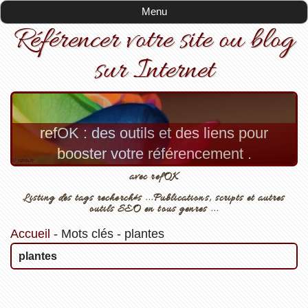
Menu
Référencer votre site ou blog
sur Internet
refOK : des outils et des liens pour
booster votre référencement .
avec refOK
Listing des tags recherchés ...Publications, scripts et autres
outils SEO en tous genres ...
Accueil
-
Mots clés
-
plantes
plantes