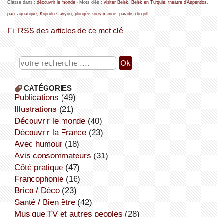
Classé dans :
découvrir le monde
- Mots clés :
visiter Belek
,
Belek en Turquie
,
théâtre d'Aspendos
,
parc aquatique
,
Köprülü Canyon
,
plongée sous-marine
,
paradis du golf
Fil RSS des articles de ce mot clé
CATÉGORIES
publications
(49)
illustrations
(21)
découvrir le monde
(40)
découvrir la France
(23)
avec humour
(18)
avis consommateurs
(31)
côté pratique
(47)
Francophonie
(16)
Brico / Déco
(23)
Santé / Bien être
(42)
Musique,TV et autres peoples
(28)