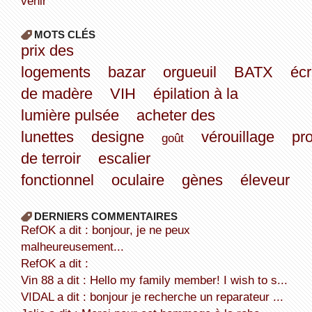
venir
MOTS CLÉS
prix des
logements
bazar
orgueuil
BATX
écr
de madère
VIH
épilation à la
lumière pulsée
acheter des
lunettes
designe
vérouillage
pro
goût
de terroir
escalier
fonctionnel
oculaire
gènes
éleveur
DERNIERS COMMENTAIRES
refOK a dit : bonjour, je ne peux
malheureusement...
refOK a dit :
Vin 88 a dit : Hello my family member! I wish to s...
VIDAL a dit : bonjour je recherche un reparateur ...