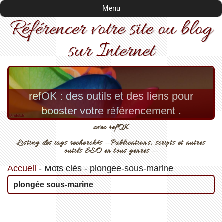
Menu
Référencer votre site ou blog
sur Internet
refOK : des outils et des liens pour
booster votre référencement .
avec refOK
Listing des tags recherchés ...Publications, scripts et autres
outils SEO en tous genres ...
Accueil
-
Mots clés
-
plongee-sous-marine
plongée sous-marine