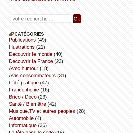
CATÉGORIES
publications
(49)
illustrations
(21)
découvrir le monde
(40)
découvrir la France
(23)
avec humour
(18)
avis consommateurs
(31)
côté pratique
(47)
Francophonie
(16)
Brico / Déco
(23)
Santé / Bien être
(42)
Musique,TV et autres peoples
(28)
Automobile
(4)
informatique
(36)
la tête dans le code
(18)