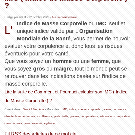
?
Rédigé par refOK -
02 octobre 2020
-
Aucun commentaire
Indice de Masse Corporelle
ou
IMC
, seul et
L'
unique indice validé par L'
Organisation
Mondiale de la Santé
, vous permet de pouvoir
évaluer votre corpulence et donc tous les risques
éventuels pour votre santé.
Que vous soyez un
homme
ou une
femme
, que
vous soyez
gros
ou
maigre
, tout le monde peut se
retrouver dans les indications basée sur l'indice de
masse corporelle.
Lire la suite de Comment et Pourquoi calculer son IMC ( Indice
de Masse Corporelle ) ?
Classé dans :
Santé / Bien être
- Mots clés :
IMC
,
indice
,
masse
,
corporelle
,
,
santé
,
corpulence
,
obésité
,
homme
,
femme
,
insuffisance
,
poids
,
taille
,
graisse
,
complications
,
articulations
,
respiration
,
coeur
,
artères
,
peau
,
sommeil
,
vigilance
,
Fil RSS des articles de ce mot clé