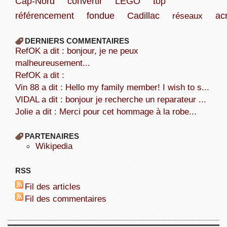
Cap-Nord
convertir
LEGO
top
référencement
fondue
Cadillac
réseaux
ac
DERNIERS COMMENTAIRES
refOK a dit : bonjour, je ne peux
malheureusement...
refOK a dit :
Vin 88 a dit : Hello my family member! I wish to s...
VIDAL a dit : bonjour je recherche un reparateur ...
Jolie a dit : Merci pour cet hommage à la robe...
PARTENAIRES
wikipedia
RSS
Fil des articles
Fil des commentaires