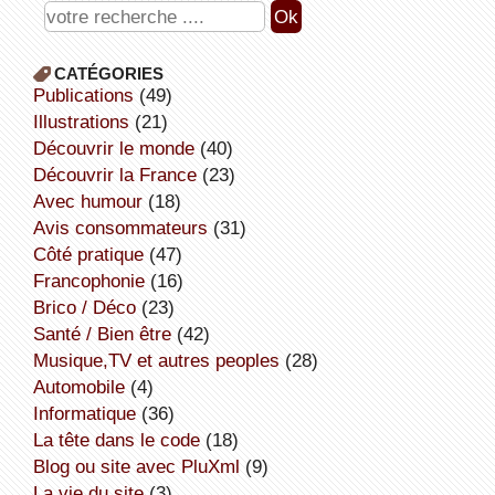
CATÉGORIES
publications
(49)
illustrations
(21)
découvrir le monde
(40)
découvrir la France
(23)
avec humour
(18)
avis consommateurs
(31)
côté pratique
(47)
Francophonie
(16)
Brico / Déco
(23)
Santé / Bien être
(42)
Musique,TV et autres peoples
(28)
Automobile
(4)
informatique
(36)
la tête dans le code
(18)
Blog ou site avec PluXml
(9)
la vie du site
(3)