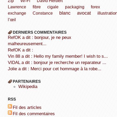
Zip
Wi-Fi
David Herbert
Lawrence
fibre
cigale
packaging
forex
blanc
avocat
illustratio
exchange
Constance
l’œil
DERNIERS COMMENTAIRES
refOK a dit : bonjour, je ne peux
malheureusement...
refOK a dit :
Vin 88 a dit : Hello my family member! I wish to s...
VIDAL a dit : bonjour je recherche un reparateur ...
Jolie a dit : Merci pour cet hommage à la robe...
PARTENAIRES
wikipedia
RSS
Fil des articles
Fil des commentaires