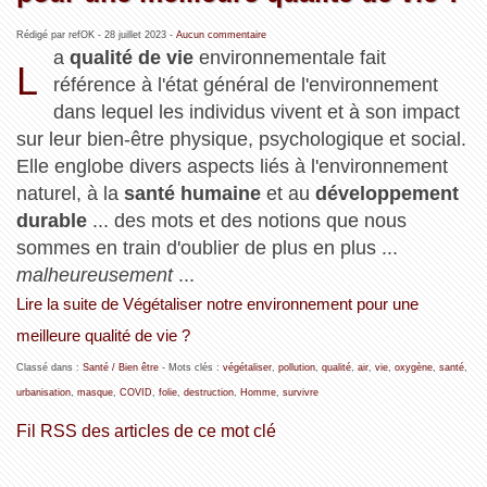
Rédigé par refOK -
28 juillet 2023
-
Aucun commentaire
a
qualité de vie
environnementale fait
L
référence à l'état général de l'environnement
dans lequel les individus vivent et à son impact
sur leur bien-être physique, psychologique et social.
Elle englobe divers aspects liés à l'environnement
naturel, à la
santé humaine
et au
développement
durable
... des mots et des notions que nous
sommes en train d'oublier de plus en plus ...
malheureusement
...
Lire la suite de Végétaliser notre environnement pour une
meilleure qualité de vie ?
Classé dans :
Santé / Bien être
- Mots clés :
végétaliser
,
pollution
,
qualité
,
air
,
vie
,
oxygène
,
santé
,
urbanisation
,
masque
,
COVID
,
folie
,
destruction
,
Homme
,
survivre
Fil RSS des articles de ce mot clé