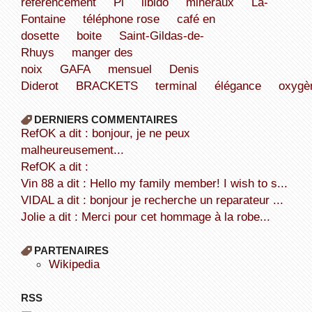
référencement
Pi
libido
minéraux
La-
Fontaine
téléphone rose
café en
dosette
boite
Saint-Gildas-de-
Rhuys
manger des
noix
GAFA
mensuel
Denis
Diderot
BRACKETS
terminal
élégance
oxygè
DERNIERS COMMENTAIRES
refOK a dit : bonjour, je ne peux
malheureusement...
refOK a dit :
Vin 88 a dit : Hello my family member! I wish to s...
VIDAL a dit : bonjour je recherche un reparateur ...
Jolie a dit : Merci pour cet hommage à la robe...
PARTENAIRES
wikipedia
RSS