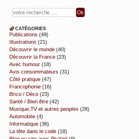
CATÉGORIES
publications
(49)
illustrations
(21)
découvrir le monde
(40)
découvrir la France
(23)
avec humour
(18)
avis consommateurs
(31)
côté pratique
(47)
Francophonie
(16)
Brico / Déco
(23)
Santé / Bien être
(42)
Musique,TV et autres peoples
(28)
Automobile
(4)
informatique
(36)
la tête dans le code
(18)
Blog ou site avec PluXml
(9)