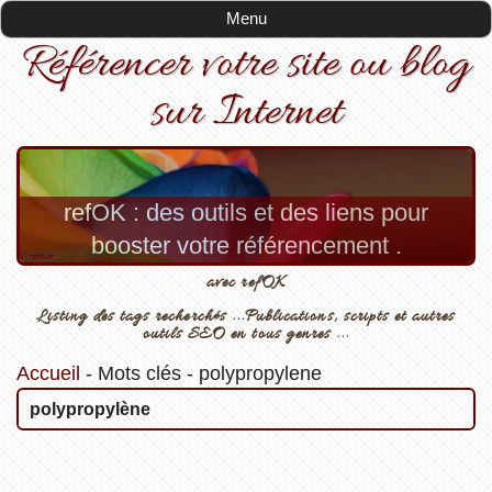
Menu
Référencer votre site ou blog
sur Internet
refOK : des outils et des liens pour
booster votre référencement .
avec refOK
Listing des tags recherchés ...Publications, scripts et autres
outils SEO en tous genres ...
Accueil
-
Mots clés
-
polypropylene
polypropylène