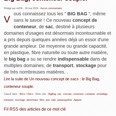
Rédigé par refOK -
18 mai 2019
-
Aucun commentaire
ous connaissez tous les "
BIG BAG
", même
V
sans le savoir ! Ce nouveau
concept de
conteneur
, de
sac
, destiné à plusieurs
domaines d'usages est désormais incontournable et
a pris depuis quelques années déjà un essor d'une
grande ampleur. De moyenne ou grande capacité,
en plastique, fibre naturelle ou toute autre matière,
le
big bag
a su se rendre
indispensable
dans de
multiples domaines, de
transport
,
stockage
pour
de très nombreuses matières. .
Lire la suite de Un nouveau concept de sacs : le Big Bag,
conteneur souple.
Classé dans :
Brico / Déco
- Mots clés :
BigBag
,
sac
,
concept
,
conteneur
,
container
,
emballage
,
transport
,
stockage
,
alimentaire
,
fibre
,
jute
,
toile
,
polypropylène
,
Agrijute
Fil RSS des articles de ce mot clé