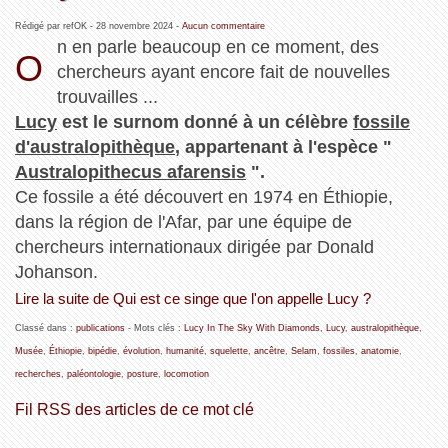
Rédigé par refOK -
28 novembre 2024
-
Aucun commentaire
n en parle beaucoup en ce moment, des
O
chercheurs ayant encore fait de nouvelles
trouvailles ...
Lucy
est le surnom donné à un célèbre
fossile
d'australopithèque
, appartenant à l'espèce "
Australopithecus afarensis
".
Ce fossile a été découvert en 1974 en Éthiopie,
dans la région de l'Afar, par une équipe de
chercheurs internationaux dirigée par Donald
Johanson.
Lire la suite de Qui est ce singe que l'on appelle Lucy ?
Classé dans :
publications
- Mots clés :
Lucy In The Sky With Diamonds
,
Lucy
,
australopithèque
,
Musée
,
Éthiopie
,
bipédie
,
évolution
,
humanité
,
squelette
,
ancêtre
,
Selam
,
fossiles
,
anatomie
,
recherches
,
paléontologie
,
posture
,
locomotion
Fil RSS des articles de ce mot clé