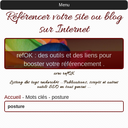
Menu
Référencer votre site ou blog
sur Internet
refOK : des outils et des liens pour
booster votre référencement .
avec refOK
Listing des tags recherchés ...Publications, scripts et autres
outils SEO en tous genres ...
Accueil
-
Mots clés
-
posture
posture