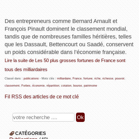
Des entrepreneurs comme Bernard Arnault et
François Pinault dominent le classement mondial,
tandis que de nombreuses familles héritières, telles
que les Dassault, Bettencourt ou Saadé, conservent
un poids considérable dans l’économie française.
Lire la suite de Les 50 plus grosses fortunes de France sont
tous des milliardaires
Classé dans :
publications
- Mots clés :
milliardaire
,
France
,
fortune
,
riche
,
richesse
,
pouvoir
,
classement
,
Forbes
,
économie
,
répartition
,
cotation
,
bourse
,
patrimoine
Fil RSS des articles de ce mot clé
CATÉGORIES