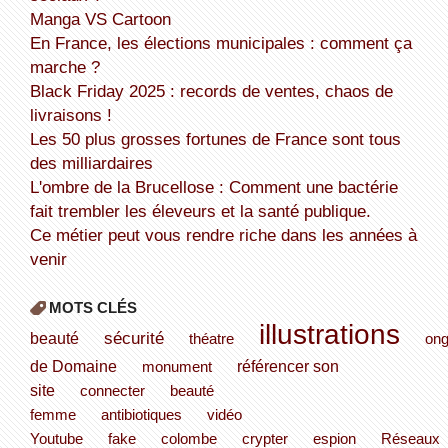
Manga VS Cartoon
En France, les élections municipales : comment ça
marche ?
Black Friday 2025 : records de ventes, chaos de
livraisons !
Les 50 plus grosses fortunes de France sont tous
des milliardaires
L'ombre de la Brucellose : Comment une bactérie
fait trembler les éleveurs et la santé publique.
Ce métier peut vous rendre riche dans les années à
venir
MOTS CLÉS
illustrations
sécurité
beauté
théatre
ong
de Domaine
référencer son
monument
site
connecter
beauté
femme
antibiotiques
vidéo
Youtube
fake
colombe
crypter
espion
Réseaux