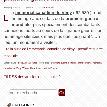
Rédigé par refOK -
02 juillet 2014
-
1 commentaire
e
mémorial canadien de Vimy
( 62 580 ) rend
L
hommage aux soldats de la
première guerre
mondiale
, plus spécialement des combattants
canadiens morts au cours de la ' grande guerre ', un
hommage silencieux mais plus que ' poignant '. Un
lieu, un monument à visiter ...
Lire la suite de Le mémorial canadien de vimy - première guerre
mondiale
Classé dans :
découvrir la France
- Mots clés :
première guerre mondiale
,
grande guerre
,
mémorial
canadien de Vimy
,
Walter Allward
,
découvrir la France
Fil RSS des articles de ce mot clé
CATÉGORIES