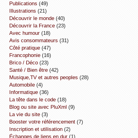
publications
(49)
illustrations
(21)
découvrir le monde
(40)
découvrir la France
(23)
avec humour
(18)
avis consommateurs
(31)
côté pratique
(47)
Francophonie
(16)
Brico / Déco
(23)
Santé / Bien être
(42)
Musique,TV et autres peoples
(28)
Automobile
(4)
informatique
(36)
la tête dans le code
(18)
Blog ou site avec PluXml
(9)
la vie du site
(3)
booster votre référencement
(7)
inscription et utilisation
(2)
échanges de liens en dur
(1)