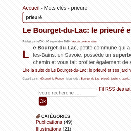
Accueil
-
Mots clés
-
prieure
prieuré
Le Bourget-du-Lac: le prieuré e
Rédigé par refOK -
05 septembre 2016
-
Aucun commentaire
e Bourget-du-Lac
, petite commune qui a
L
les-Bains, en Savoie, possède un
superb
chemin et vous fait profiter également de
Lire la suite de Le Bourget-du-Lac: le prieuré et ses jardin
Classé dans :
découvrir la France
- Mots clés :
Bourget-du-Lac
,
prieuré
,
jardin
,
chapelle
,
Fil RSS des art
CATÉGORIES
publications
(49)
illustrations
(21)