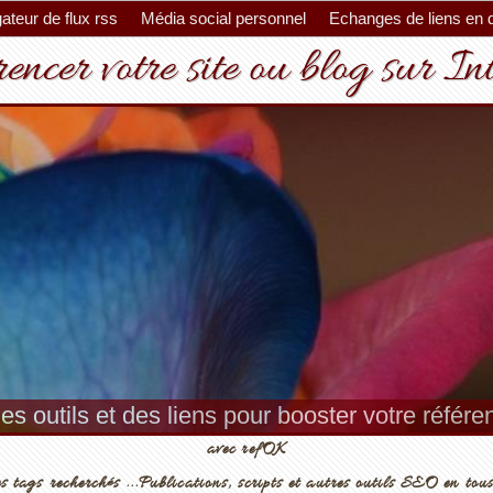
ateur de flux rss
Média social personnel
Echanges de liens en 
encer votre site ou blog sur In
es outils et des liens pour booster votre référ
avec refOK
s tags recherchés ...Publications, scripts et autres outils SEO en tous