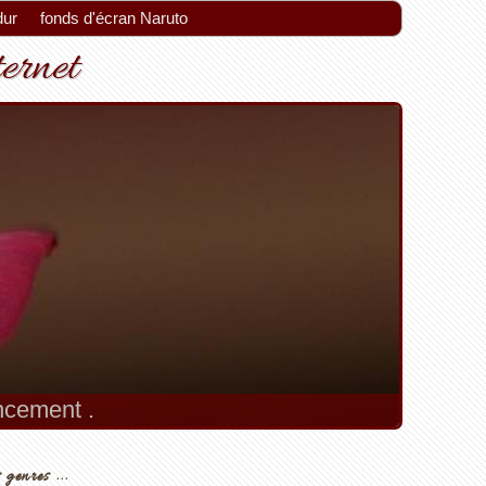
dur
fonds d'écran Naruto
ternet
encement .
 genres ...