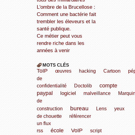
L'ombre de la Brucellose :
Comment une bactérie fait
trembler les éleveurs et la
santé publique.
Ce métier peut vous
rendre riche dans les
années à venir
MOTS CLÉS
ToIP
œuvres
hacking
Cartoon
pép
de
compte
confidentialité
Doctolib
paypal
logiciel
malveillance
Marqui
de
bureau
construction
Lens
yeux
de chouette
référencer
un flux
école
VoIP
rss
script