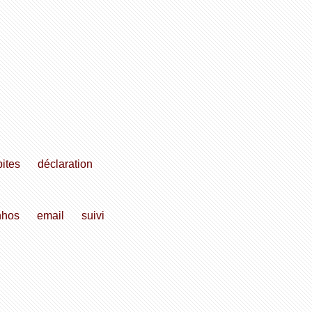
ites
déclaration
nhos
email
suivi