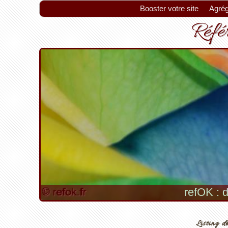
Booster votre site
Agrég
Référ
refOK : d
Listing de