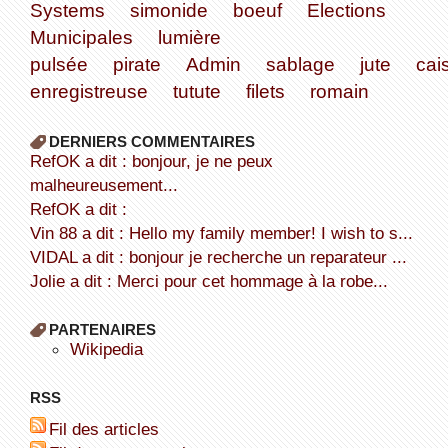
Systems
simonide
boeuf
Elections
Municipales
lumière
pulsée
pirate
Admin
sablage
jute
cai
enregistreuse
tutute
filets
romain
DERNIERS COMMENTAIRES
refOK a dit : bonjour, je ne peux
malheureusement...
refOK a dit :
Vin 88 a dit : Hello my family member! I wish to s...
VIDAL a dit : bonjour je recherche un reparateur ...
Jolie a dit : Merci pour cet hommage à la robe...
PARTENAIRES
wikipedia
RSS
Fil des articles