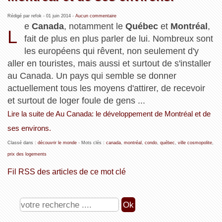
Rédigé par refok -
01 juin 2014
-
Aucun commentaire
e
Canada
, notamment le
Québec
et
Montréal
,
L
fait de plus en plus parler de lui. Nombreux sont
les européens qui rêvent, non seulement d'y
aller en touristes, mais aussi et surtout de s'installer
au Canada. Un pays qui semble se donner
actuellement tous les moyens d'attirer, de recevoir
et surtout de loger foule de gens ...
Lire la suite de Au Canada: le développement de Montréal et de
ses environs.
Classé dans :
découvrir le monde
- Mots clés :
canada
,
montréal
,
condo
,
québec
,
ville cosmopolite
,
prix des logements
Fil RSS des articles de ce mot clé