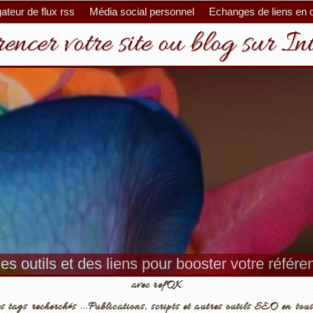
ateur de flux rss
Média social personnel
Echanges de liens en 
encer votre site ou blog sur In
es outils et des liens pour booster votre référ
avec refOK
s tags recherchés ...Publications, scripts et autres outils SEO en tous