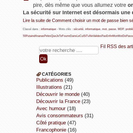
pire, dès même que vous allumez votre
or
La sécurité sur Internet est désormais une 
Lire la suite de Comment choisir un mot de passe bien s
Classé dans :
informatique
- Mots clés :
sécurité
,
informatique
,
mot
,
passe
,
MDP
,
probl
50PutaindAnanasPelesQueJeTeFourreDansLeCulSiTuNeValidesPasEnfinMonMotDePass
Fil RSS des art
CATÉGORIES
publications
(49)
illustrations
(21)
découvrir le monde
(40)
découvrir la France
(23)
avec humour
(18)
avis consommateurs
(31)
côté pratique
(47)
Francophonie
(16)