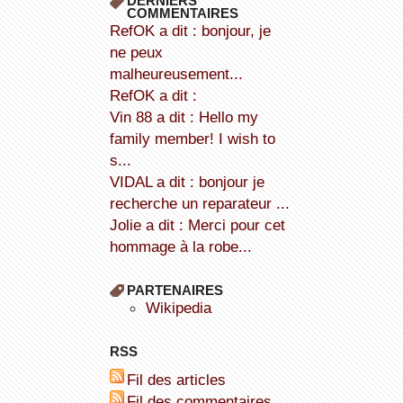
DERNIERS
COMMENTAIRES
refOK a dit : bonjour, je
ne peux
malheureusement...
refOK a dit :
Vin 88 a dit : Hello my
family member! I wish to
s...
VIDAL a dit : bonjour je
recherche un reparateur ...
Jolie a dit : Merci pour cet
hommage à la robe...
PARTENAIRES
wikipedia
RSS
Fil des articles
Fil des commentaires