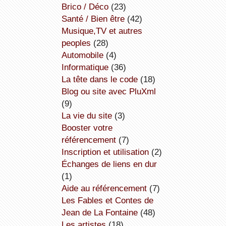
Brico / Déco
(23)
Santé / Bien être
(42)
Musique,TV et autres
peoples
(28)
Automobile
(4)
informatique
(36)
la tête dans le code
(18)
Blog ou site avec PluXml
(9)
la vie du site
(3)
booster votre
référencement
(7)
inscription et utilisation
(2)
échanges de liens en dur
(1)
aide au référencement
(7)
Les Fables et Contes de
Jean de La Fontaine
(48)
Les artistes
(18)