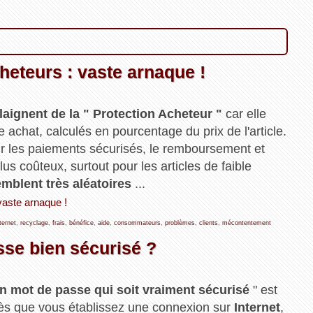
heteurs : vaste arnaque !
laignent de la " Protection Acheteur "
car elle
 achat, calculés en pourcentage du prix de l'article.
ur les paiements sécurisés, le remboursement et
lus coûteux, surtout pour les articles de faible
mblent très aléatoires
...
vaste arnaque !
ternet
,
recyclage
,
frais
,
bénéfice
,
aide
,
consommateurs
,
problèmes
,
clients
,
mécontentement
se bien sécurisé ?
n mot de passe qui soit vraiment sécurisé
" est
dès que vous établissez une connexion sur
Internet
,