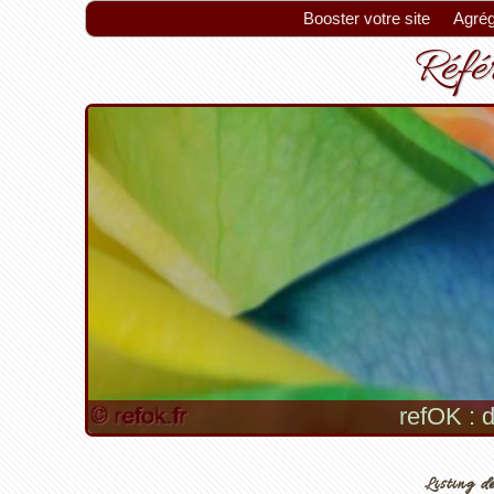
Booster votre site
Agrég
Référ
refOK : d
Listing de