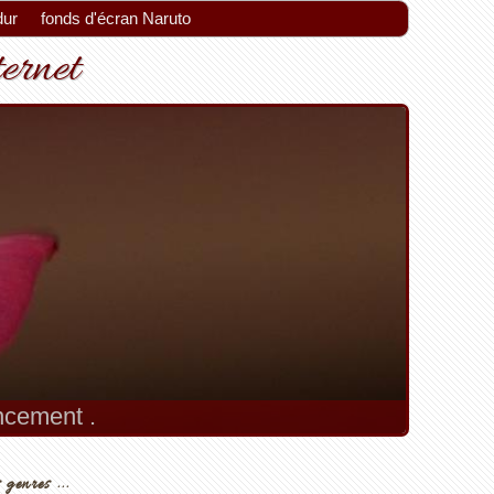
dur
fonds d'écran Naruto
ternet
encement .
 genres ...