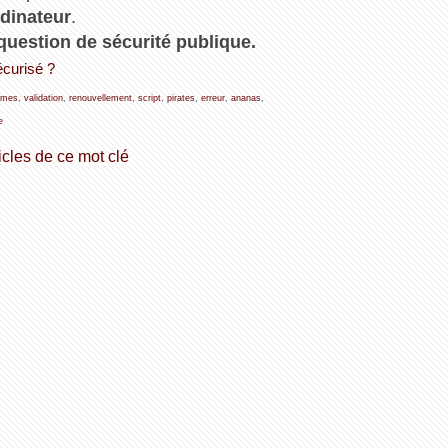
dinateur
.
question de sécurité publique.
écurisé ?
èmes
,
validation
,
renouvellement
,
script
,
pirates
,
erreur
,
ananas
,
e
icles de ce mot clé