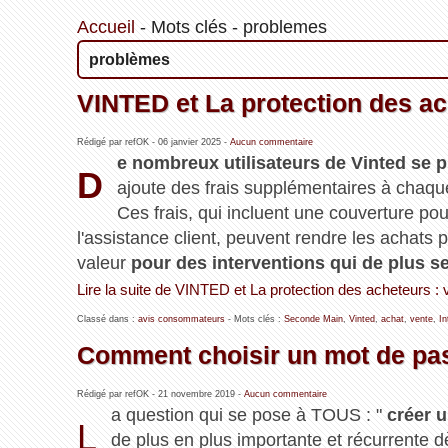
Accueil
-
Mots clés
-
problemes
problèmes
VINTED et La protection des ac
Rédigé par refOK -
06 janvier 2025
-
Aucun commentaire
e nombreux utilisateurs de Vinted se p
D
ajoute des frais supplémentaires à chaque
Ces frais, qui incluent une couverture po
l'assistance client, peuvent rendre les achats p
valeur
pour des interventions qui de plus se
Lire la suite de VINTED et La protection des acheteurs : 
Classé dans :
avis consommateurs
- Mots clés :
Seconde Main
,
Vinted
,
achat
,
vente
,
In
Comment choisir un mot de pas
Rédigé par refOK -
21 novembre 2019
-
Aucun commentaire
a question qui se pose à TOUS : "
créer u
L
de plus en plus importante et récurrente 