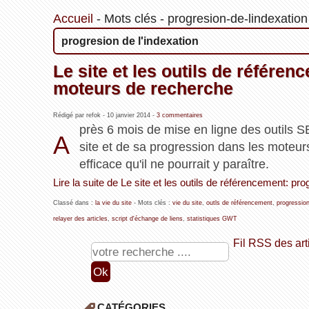
Accueil
-
Mots clés
-
progresion-de-lindexation
progresion de l'indexation
Le site et les outils de référe
moteurs de recherche
Rédigé par refok -
10 janvier 2014
-
3 commentaires
près 6 mois de mise en ligne des outils SE
A
site et de sa progression dans les moteur
efficace qu'il ne pourrait y paraître.
Lire la suite de Le site et les outils de référencement: 
Classé dans :
la vie du site
- Mots clés :
vie du site
,
outls de référencement
,
progressio
relayer des articles
,
script d'échange de liens
,
statistiques GWT
Fil RSS des art
CATÉGORIES