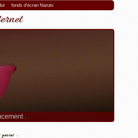
dur
fonds d'écran Naruto
ternet
encement .
 genres ...