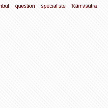
nbul
question
spécialiste
Kâmasûtra