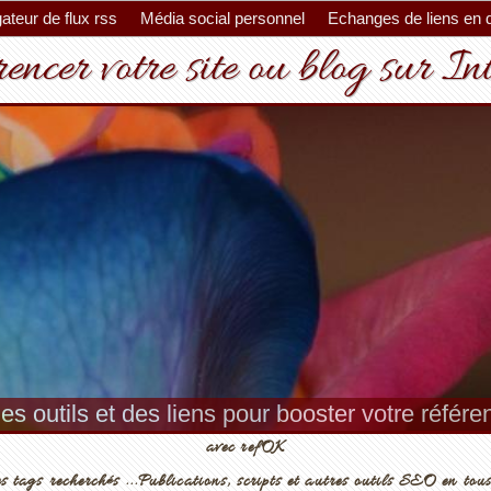
ateur de flux rss
Média social personnel
Echanges de liens en 
encer votre site ou blog sur In
es outils et des liens pour booster votre référ
avec refOK
s tags recherchés ...Publications, scripts et autres outils SEO en tous