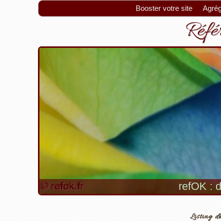
Booster votre site
Agrég
Référ
refOK : d
Listing de