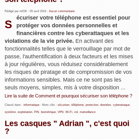
Rédigé par refOK -
05 avril 2024
-
Aucun commentaire
écuriser votre téléphone est essentiel pour
S
protéger vos données personnelles et
financières contre les cyberattaques et les
violations de la vie privée.
En activant des
fonctionnalités telles que le verrouillage par mot de
passe, l'authentification à deux facteurs et les mises
à jour régulières, vous réduisez considérablement
les risques de piratage et de compromission de vos
informations sensibles. Mais ce ne sont pas les
seuls moyens, simples, mis à votre disposition ...
Lire la suite de Comment et pourquoi sécuriser son téléphone ?
Classé dans :
informatique
- Mots clés :
sécuriser
,
téléphone
,
protection
,
données
,
cyberattaque
,
système
,
exploitation
,
PIN
,
biométrique
,
VPN
,
Wi-Fi
,
vol
,
malveillance
Les casques " Adrian ", c'est quoi
?