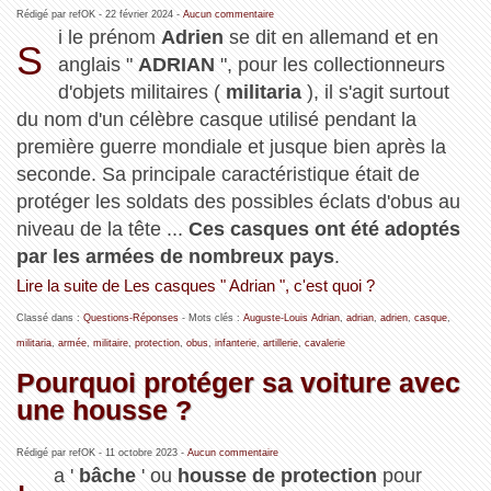
Rédigé par refOK -
22 février 2024
-
Aucun commentaire
i le prénom
Adrien
se dit en allemand et en
S
anglais "
ADRIAN
", pour les collectionneurs
d'objets militaires (
militaria
), il s'agit surtout
du nom d'un célèbre casque utilisé pendant la
première guerre mondiale et jusque bien après la
seconde. Sa principale caractéristique était de
protéger les soldats des possibles éclats d'obus au
niveau de la tête ...
Ces casques ont été adoptés
par les armées de nombreux pays
.
Lire la suite de Les casques " Adrian ", c'est quoi ?
Classé dans :
Questions-Réponses
- Mots clés :
Auguste-Louis Adrian
,
adrian
,
adrien
,
casque
,
militaria
,
armée
,
militaire
,
protection
,
obus
,
infanterie
,
artillerie
,
cavalerie
Pourquoi protéger sa voiture avec
une housse ?
Rédigé par refOK -
11 octobre 2023
-
Aucun commentaire
a '
bâche
' ou
housse de protection
pour