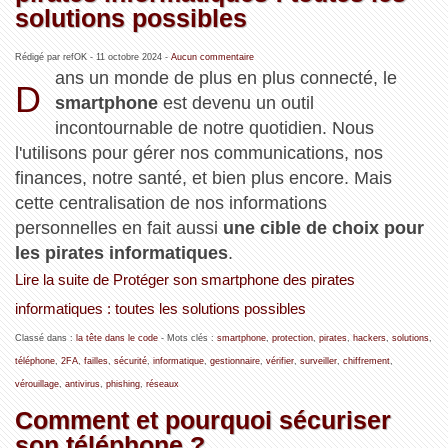
solutions possibles
Rédigé par refOK -
11 octobre 2024
-
Aucun commentaire
ans un monde de plus en plus connecté, le
D
smartphone
est devenu un outil
incontournable de notre quotidien. Nous
l'utilisons pour gérer nos communications, nos
finances, notre santé, et bien plus encore. Mais
cette centralisation de nos informations
personnelles en fait aussi
une cible de choix pour
les pirates informatiques
.
Lire la suite de Protéger son smartphone des pirates
informatiques : toutes les solutions possibles
Classé dans :
la tête dans le code
- Mots clés :
smartphone
,
protection
,
pirates
,
hackers
,
solutions
,
téléphone
,
2FA
,
failles
,
sécurité
,
informatique
,
gestionnaire
,
vérifier
,
surveiller
,
chiffrement
,
vérouillage
,
antivirus
,
phishing
,
réseaux
Comment et pourquoi sécuriser
son téléphone ?