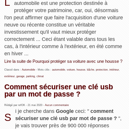
L
automobile est une protection destinée à
protéger votre patrimoine, car, oui, désormais
l'on peut affirmer que faire l'acquisition d'une voiture
neuve ou récente constitue un véritable
investissement qu'il vaut mieux protéger
correctement ... Ceci étant valable dans tous les
cas, à l'intérieur comme à l'extérieur, en été comme
en hiver ...
Lire la suite de Pourquoi protéger sa voiture avec une housse ?
Classé dans :
Automobile
- Mots clés :
automobile
,
voiture
,
housse
,
bâche
,
protection
,
intérieur
,
extérieur
,
garage
,
parking
,
climat
Comment sécuriser une clé usb
par un mot de passe ?
Rédigé par refOK -
21 mai 2020
-
Aucun commentaire
i je cherche dans
Google
ceci: "
comment
S
sécuriser une clé usb par mot de passe ?
",
je vais trouver près de 900 000 réponses