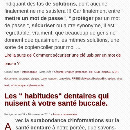
indiquant des tas de
solutions
, dont aucune
finalement ne me satisfera !!! Car finalement entre "
mettre un mot de passe
", "
protéger
par un mot
de passe ",
sécuriser
ou autre synonyme, il est
regrettable, vraiment, que beaucoup de gens ne
donnent que quasiment les mêmes solutions, une
sorte de copier/coller pour moi ...
Lire la suite de Comment sécuriser une clé usb par un mot de
passe ?
Classé dans :
informatique
- Mots clés :
sécurité
,
crypter
,
protection
,
clé
,
USB
,
cleUSB
,
MDP
,
documents
,
protéger
,
disque
,
carte
,
support
,
amovible
,
FREESafeHouseExplorerEncryption
,
virus
,
test
,
informatique
,
cybersécurité
Les " habitudes" dentaires qui
nuisent à votre santé buccale.
Rédigé par refOK -
16 novembre 2018
-
Aucun commentaire
vec la
surabondance d’informations sur la
A
santé dentaire
à notre portée, que savons-