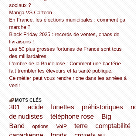
sociaux ?
Manga VS Cartoon
En France, les élections municipales : comment ça
marche ?
Black Friday 2025 : records de ventes, chaos de
livraisons !
Les 50 plus grosses fortunes de France sont tous
des milliardaires
L'ombre de la Brucellose : Comment une bactérie
fait trembler les éleveurs et la santé publique.
Ce métier peut vous rendre riche dans les années à
venir
MOTS CLÉS
301
acide
lunettes
préhistoriques
n
de nudistes
téléphone rose
Big
Band
terre
comptabilité
options
VoIP
canadienne
fonds
crozets au