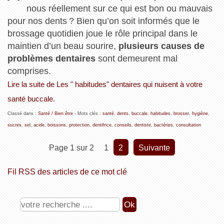
nous réellement sur ce qui est bon ou mauvais
pour nos dents ? Bien qu’on soit informés que le
brossage quotidien joue le rôle principal dans le
maintien d’un beau sourire,
plusieurs causes de
problèmes dentaires
sont demeurent mal
comprises.
Lire la suite de Les " habitudes" dentaires qui nuisent à votre
santé buccale.
Classé dans :
Santé / Bien être
- Mots clés :
santé
,
dents
,
buccale
,
habitudes
,
brosser
,
hygiène
,
sucres
,
sel
,
acide
,
boissons
,
protection
,
dentifrice
,
conseils
,
dentiste
,
bactéries
,
consultation
Page 1 sur 2
1
2
suivante
Fil RSS des articles de ce mot clé