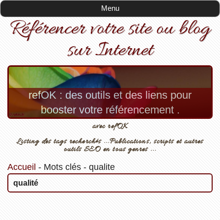
Menu
Référencer votre site ou blog
sur Internet
refOK : des outils et des liens pour
booster votre référencement .
avec refOK
Listing des tags recherchés ...Publications, scripts et autres
outils SEO en tous genres ...
Accueil
-
Mots clés
-
qualite
qualité