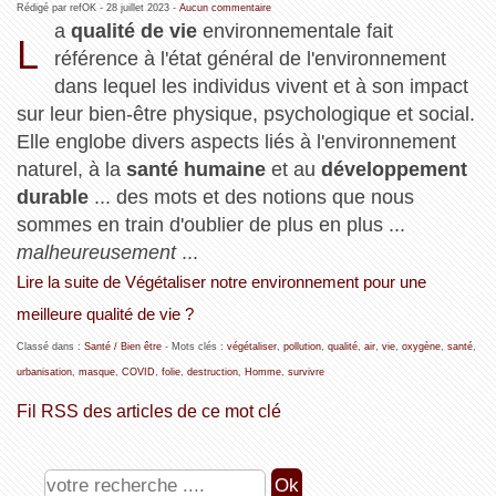
Rédigé par refOK -
28 juillet 2023
-
Aucun commentaire
a
qualité de vie
environnementale fait
L
référence à l'état général de l'environnement
dans lequel les individus vivent et à son impact
sur leur bien-être physique, psychologique et social.
Elle englobe divers aspects liés à l'environnement
naturel, à la
santé humaine
et au
développement
durable
... des mots et des notions que nous
sommes en train d'oublier de plus en plus ...
malheureusement
...
Lire la suite de Végétaliser notre environnement pour une
meilleure qualité de vie ?
Classé dans :
Santé / Bien être
- Mots clés :
végétaliser
,
pollution
,
qualité
,
air
,
vie
,
oxygène
,
santé
,
urbanisation
,
masque
,
COVID
,
folie
,
destruction
,
Homme
,
survivre
Fil RSS des articles de ce mot clé