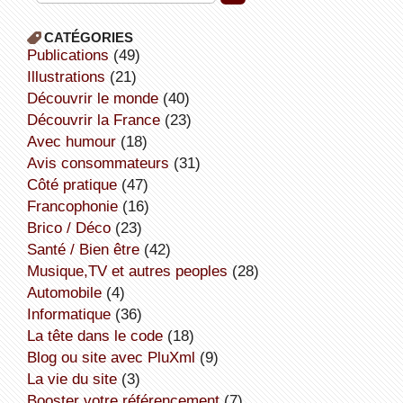
CATÉGORIES
publications
(49)
illustrations
(21)
découvrir le monde
(40)
découvrir la France
(23)
avec humour
(18)
avis consommateurs
(31)
côté pratique
(47)
Francophonie
(16)
Brico / Déco
(23)
Santé / Bien être
(42)
Musique,TV et autres peoples
(28)
Automobile
(4)
informatique
(36)
la tête dans le code
(18)
Blog ou site avec PluXml
(9)
la vie du site
(3)
booster votre référencement
(7)