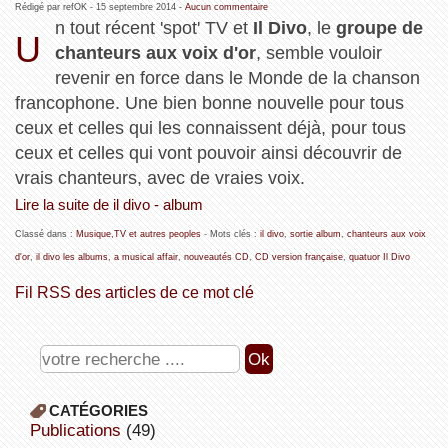
Rédigé par refOK -
15 septembre 2014
-
Aucun commentaire
n tout récent 'spot' TV et
Il Divo
, le
groupe de
U
chanteurs aux voix d'or
, semble vouloir
revenir en force dans le Monde de la chanson
francophone. Une bien bonne nouvelle pour tous
ceux et celles qui les connaissent déjà, pour tous
ceux et celles qui vont pouvoir ainsi découvrir de
vrais chanteurs, avec de vraies voix.
Lire la suite de il divo - album
Classé dans :
Musique,TV et autres peoples
- Mots clés :
il divo
,
sortie album
,
chanteurs aux voix
d'or
,
il divo les albums
,
a musical affair
,
nouveautés CD
,
CD version française
,
quatuor Il Divo
Fil RSS des articles de ce mot clé
CATÉGORIES
publications
(49)