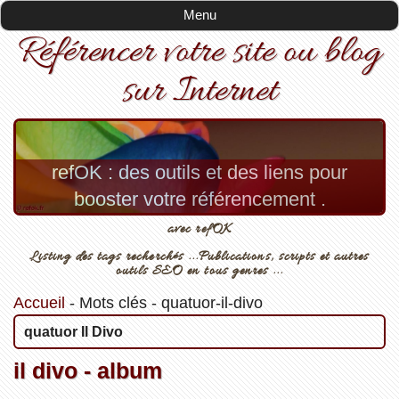
Menu
Référencer votre site ou blog
sur Internet
refOK : des outils et des liens pour
booster votre référencement .
avec refOK
Listing des tags recherchés ...Publications, scripts et autres
outils SEO en tous genres ...
Accueil
-
Mots clés
-
quatuor-il-divo
quatuor Il Divo
il divo - album