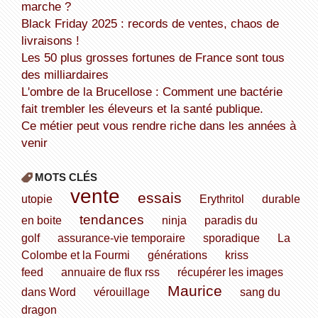
marche ?
Black Friday 2025 : records de ventes, chaos de
livraisons !
Les 50 plus grosses fortunes de France sont tous
des milliardaires
L'ombre de la Brucellose : Comment une bactérie
fait trembler les éleveurs et la santé publique.
Ce métier peut vous rendre riche dans les années à
venir
MOTS CLÉS
vente
essais
utopie
Erythritol
durable
tendances
en boite
ninja
paradis du
golf
assurance-vie temporaire
sporadique
La
Colombe et la Fourmi
générations
kriss
feed
annuaire de flux rss
récupérer les images
Maurice
dans Word
vérouillage
sang du
dragon