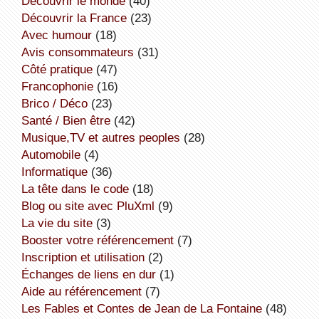
découvrir le monde
(40)
découvrir la France
(23)
avec humour
(18)
avis consommateurs
(31)
côté pratique
(47)
Francophonie
(16)
Brico / Déco
(23)
Santé / Bien être
(42)
Musique,TV et autres peoples
(28)
Automobile
(4)
informatique
(36)
la tête dans le code
(18)
Blog ou site avec PluXml
(9)
la vie du site
(3)
booster votre référencement
(7)
inscription et utilisation
(2)
échanges de liens en dur
(1)
aide au référencement
(7)
Les Fables et Contes de Jean de La Fontaine
(48)