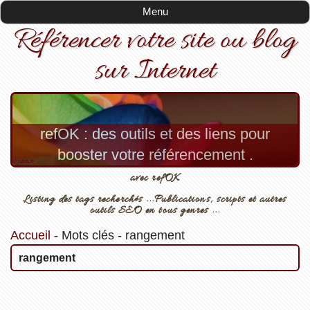
Menu
Référencer votre site ou blog
sur Internet
refOK : des outils et des liens pour
booster votre référencement .
avec refOK
Listing des tags recherchés ...Publications, scripts et autres
outils SEO en tous genres ...
Accueil
-
Mots clés
-
rangement
rangement