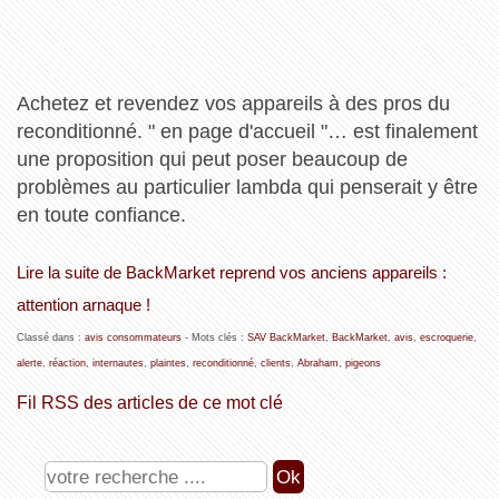
Achetez et revendez vos appareils à des pros du
reconditionné. " en page d'accueil "… est finalement
une proposition qui peut poser beaucoup de
problèmes au particulier lambda qui penserait y être
en toute confiance.
Lire la suite de BackMarket reprend vos anciens appareils :
attention arnaque !
Classé dans :
avis consommateurs
- Mots clés :
SAV BackMarket
,
BackMarket
,
avis
,
escroquerie
,
alerte
,
réaction
,
internautes
,
plaintes
,
reconditionné
,
clients
,
Abraham
,
pigeons
Fil RSS des articles de ce mot clé