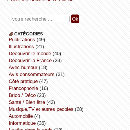
CATÉGORIES
publications
(49)
illustrations
(21)
découvrir le monde
(40)
découvrir la France
(23)
avec humour
(18)
avis consommateurs
(31)
côté pratique
(47)
Francophonie
(16)
Brico / Déco
(23)
Santé / Bien être
(42)
Musique,TV et autres peoples
(28)
Automobile
(4)
informatique
(36)
la tête dans le code
(18)