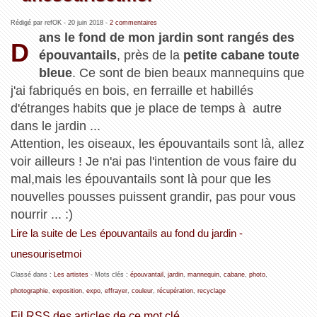
Rédigé par refOK -
20 juin 2018
-
2 commentaires
ans le fond de mon jardin sont rangés des
D
épouvantails
, près de la
petite cabane toute
bleue
. Ce sont de bien beaux mannequins que
j'ai fabriqués en bois, en ferraille et habillés
d'étranges habits que je place de temps à autre
dans le jardin ...
Attention, les oiseaux, les épouvantails sont là, allez
voir ailleurs ! Je n'ai pas l'intention de vous faire du
mal,mais les épouvantails sont là pour que les
nouvelles pousses puissent grandir, pas pour vous
nourrir ... :)
Lire la suite de Les épouvantails au fond du jardin -
unesourisetmoi
Classé dans :
Les artistes
- Mots clés :
épouvantail
,
jardin
,
mannequin
,
cabane
,
photo
,
photographie
,
exposition
,
expo
,
effrayer
,
couleur
,
récupération
,
recyclage
Fil RSS des articles de ce mot clé