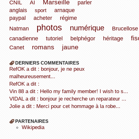
Marseille
CNIL
AI
parler
anglais
sport
arnaque
paypal
acheter
régime
photos
numérique
Natman
Brucellose
fis
canadienne
tutoriel
belphégor
héritage
romans
jaune
Canet
DERNIERS COMMENTAIRES
refOK a dit : bonjour, je ne peux
malheureusement...
refOK a dit :
Vin 88 a dit : Hello my family member! I wish to s...
VIDAL a dit : bonjour je recherche un reparateur ...
Jolie a dit : Merci pour cet hommage à la robe...
PARTENAIRES
wikipedia