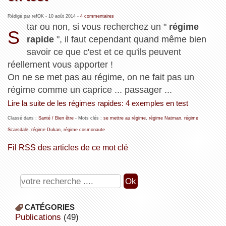
Rédigé par refOK -
10 août 2014
-
4 commentaires
tar ou non, si vous recherchez un "
régime
S
rapide
", il faut cependant quand même bien
savoir ce que c'est et ce qu'ils peuvent
réellement vous apporter !
On ne se met pas au régime, on ne fait pas un
régime comme un caprice ... passager ...
Lire la suite de les régimes rapides: 4 exemples en test
Classé dans :
Santé / Bien être
- Mots clés :
se mettre au régime
,
régime Natman
,
régime
Scarsdale
,
régime Dukan
,
régime cosmonaute
Fil RSS des articles de ce mot clé
CATÉGORIES
publications
(49)