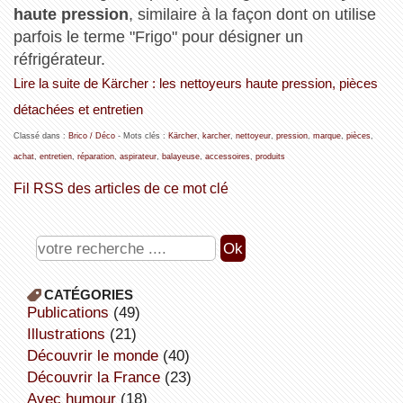
haute pression
, similaire à la façon dont on utilise
parfois le terme "Frigo" pour désigner un
réfrigérateur.
Lire la suite de Kärcher : les nettoyeurs haute pression, pièces
détachées et entretien
Classé dans :
Brico / Déco
- Mots clés :
Kärcher
,
karcher
,
nettoyeur
,
pression
,
marque
,
pièces
,
achat
,
entretien
,
réparation
,
aspirateur
,
balayeuse
,
accessoires
,
produits
Fil RSS des articles de ce mot clé
CATÉGORIES
publications
(49)
illustrations
(21)
découvrir le monde
(40)
découvrir la France
(23)
avec humour
(18)