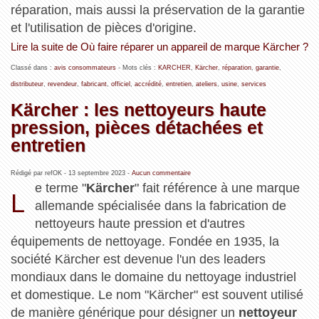
réparation, mais aussi la préservation de la garantie
et l'utilisation de pièces d'origine.
Lire la suite de Où faire réparer un appareil de marque Kärcher ?
Classé dans :
avis consommateurs
- Mots clés :
KARCHER
,
Kärcher
,
réparation
,
garantie
,
distributeur
,
revendeur
,
fabricant
,
officiel
,
accrédité
,
entretien
,
ateliers
,
usine
,
services
Kärcher : les nettoyeurs haute
pression, pièces détachées et
entretien
Rédigé par refOK -
13 septembre 2023
-
Aucun commentaire
e terme "
Kärcher
" fait référence à une marque
L
allemande spécialisée dans la fabrication de
nettoyeurs haute pression et d'autres
équipements de nettoyage. Fondée en 1935, la
société Kärcher est devenue l'un des leaders
mondiaux dans le domaine du nettoyage industriel
et domestique. Le nom "Kärcher" est souvent utilisé
de manière générique pour désigner un
nettoyeur