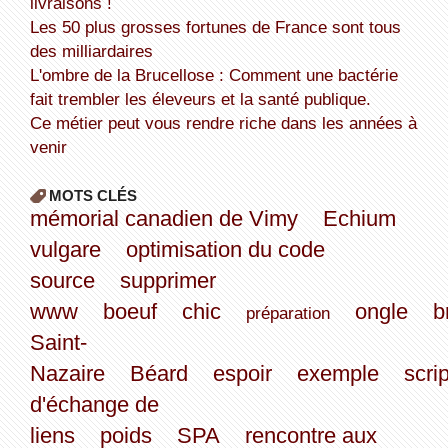
livraisons !
Les 50 plus grosses fortunes de France sont tous
des milliardaires
L'ombre de la Brucellose : Comment une bactérie
fait trembler les éleveurs et la santé publique.
Ce métier peut vous rendre riche dans les années à
venir
MOTS CLÉS
mémorial canadien de Vimy
Echium
vulgare
optimisation du code
source
supprimer
www
boeuf
chic
ongle
b
préparation
Saint-
Nazaire
Béard
espoir
exemple
scrip
d'échange de
liens
poids
SPA
rencontre aux