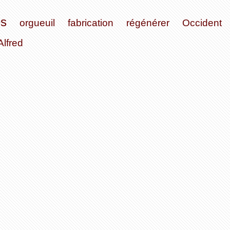
es
orgueuil
fabrication
régénérer
Occident
Alfred