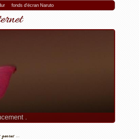
dur
fonds d'écran Naruto
ternet
encement .
 genres ...