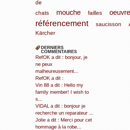
de
mouche
oeuvr
chats
failles
référencement
saucisson
Kärcher
DERNIERS
COMMENTAIRES
refOK a dit : bonjour, je
ne peux
malheureusement...
refOK a dit :
Vin 88 a dit : Hello my
family member! I wish to
s...
VIDAL a dit : bonjour je
recherche un reparateur ...
Jolie a dit : Merci pour cet
hommage à la robe...