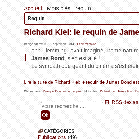
Accueil
-
Mots clés
-
requin
Requin
Richard Kiel: le requin de Jam
Rédigé par refOK -
10 septembre 2014
-
1 commentaire
ann Flemming l'avait imaginé, Dame nature 
I
James Bond
, s'en est allé !
Le sympathique géant du cinéma s'est étein
Lire la suite de Richard Kiel: le requin de James Bond est
Classé dans :
Musique,TV et autres peoples
- Mots clés :
Richard Kiel
,
James Bond
,
l'
Fil RSS des art
CATÉGORIES
publications
(49)