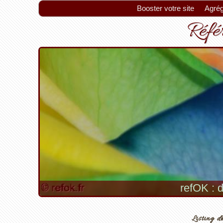
Booster votre site
Agrég
Référ
refOK : d
Listing de