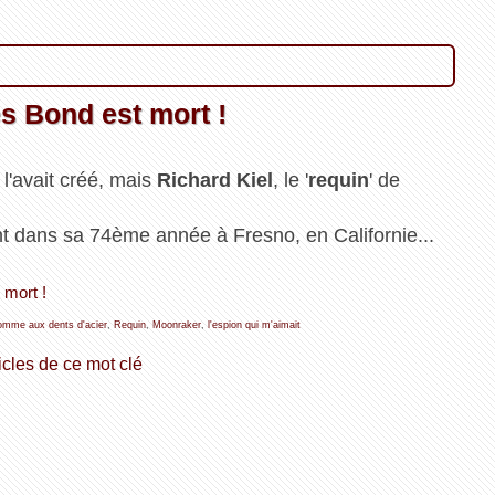
es Bond est mort !
l'avait créé, mais
Richard Kiel
, le '
requin
' de
t dans sa 74ème année à Fresno, en Californie...
 mort !
homme aux dents d'acier
,
Requin
,
Moonraker
,
l'espion qui m'aimait
icles de ce mot clé