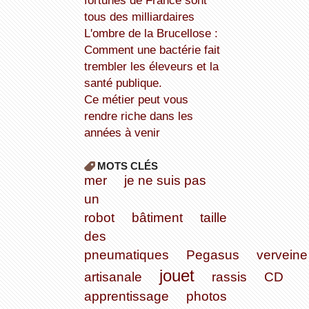
fortunes de France sont
tous des milliardaires
L'ombre de la Brucellose :
Comment une bactérie fait
trembler les éleveurs et la
santé publique.
Ce métier peut vous
rendre riche dans les
années à venir
MOTS CLÉS
mer
je ne suis pas
un
robot
bâtiment
taille
des
pneumatiques
Pegasus
verveine
jouet
artisanale
rassis
CD
apprentissage
photos