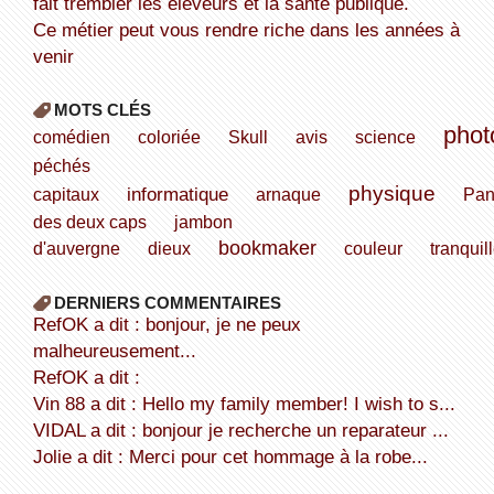
fait trembler les éleveurs et la santé publique.
Ce métier peut vous rendre riche dans les années à
venir
MOTS CLÉS
phot
comédien
coloriée
Skull
avis
science
péchés
physique
informatique
capitaux
arnaque
Pan
des deux caps
jambon
bookmaker
d'auvergne
dieux
couleur
tranquil
DERNIERS COMMENTAIRES
refOK a dit : bonjour, je ne peux
malheureusement...
refOK a dit :
Vin 88 a dit : Hello my family member! I wish to s...
VIDAL a dit : bonjour je recherche un reparateur ...
Jolie a dit : Merci pour cet hommage à la robe...