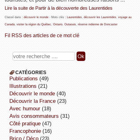
Lire la suite de Partir à la découverte des Laurentides
Classé dans :
découvrir le monde
- Mots clés :
Laurentides
,
découvrir les Laurentides
,
voyage au
Canada
,
visiter la région du Québec
,
Ontario
,
Outaouis
,
réserve indienne de Doncaster
Fil RSS des articles de ce mot clé
CATÉGORIES
publications
(49)
illustrations
(21)
découvrir le monde
(40)
découvrir la France
(23)
avec humour
(18)
avis consommateurs
(31)
côté pratique
(47)
Francophonie
(16)
Brico / Déco
(23)