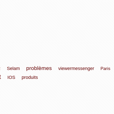
problèmes
R
Selam
viewermessenger
Paris
t
IOS
produits