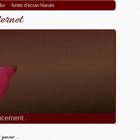
dur
fonds d'écran Naruto
ternet
encement .
 genres ...