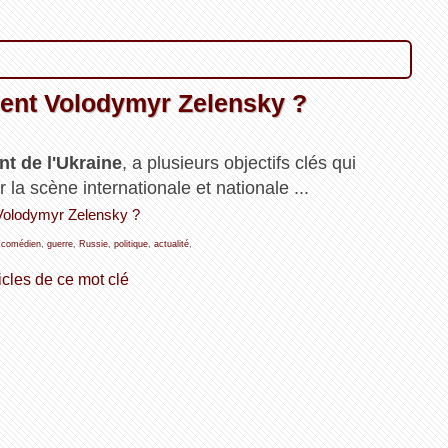
ent Volodymyr Zelensky ?
nt de l'Ukraine
, a plusieurs objectifs clés qui
 la scène internationale et nationale ...
 Volodymyr Zelensky ?
,
comédien
,
guerre
,
Russie
,
politique
,
actualité
,
icles de ce mot clé