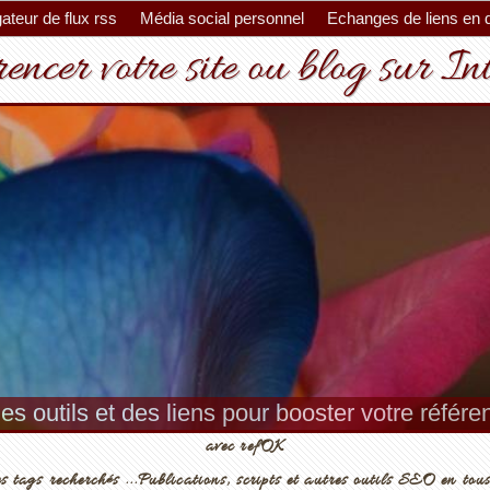
ateur de flux rss
Média social personnel
Echanges de liens en 
encer votre site ou blog sur In
es outils et des liens pour booster votre référ
avec refOK
s tags recherchés ...Publications, scripts et autres outils SEO en tous