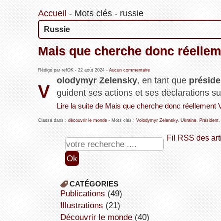
Accueil
-
Mots clés
-
russie
Russie
Mais que cherche donc réellem
Rédigé par refOK -
22 août 2024
-
Aucun commentaire
olodymyr Zelensky
, en tant que
préside
V
guident ses actions et ses déclarations sur
Lire la suite de Mais que cherche donc réellement
Classé dans :
découvrir le monde
- Mots clés :
Volodymyr Zelensky
,
Ukraine
,
Président
Fil RSS des art
CATÉGORIES
publications
(49)
illustrations
(21)
découvrir le monde
(40)