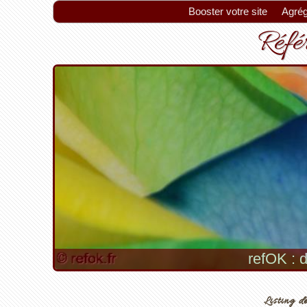
Booster votre site
Agrég
Référ
refOK : d
Listing de