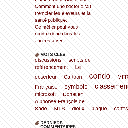
Comment une bactérie fait
trembler les éleveurs et la
santé publique.
Ce métier peut vous
rendre riche dans les
années à venir
MOTS CLÉS
discussions
scripts de
référencement
Le
condo
déserteur
Cartoon
MF
classemen
symbole
Française
microsoft
Donatien
Alphonse François de
Sade
MTS
dieux
blague
cartes
DERNIERS
COMMENTAIRES