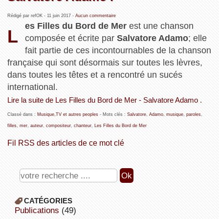
Rédigé par refOK -
11 juin 2017
-
Aucun commentaire
es Filles du Bord de Mer
est une chanson
L
composée et écrite par
Salvatore Adamo
; elle
fait partie de ces incontournables de la chanson
française qui sont désormais sur toutes les lèvres,
dans toutes les têtes et a rencontré un sucés
international.
Lire la suite de Les Filles du Bord de Mer - Salvatore Adamo .
Classé dans :
Musique,TV et autres peoples
- Mots clés :
Salvatore
,
Adamo
,
musique
,
paroles
,
filles
,
mer
,
auteur
,
compositeur
,
chanteur
,
Les Filles du Bord de Mer
Fil RSS des articles de ce mot clé
CATÉGORIES
publications
(49)