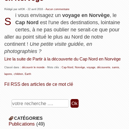
Rédigé par refOK -
22 avril 2016
-
Aucun commentaire
i vous envisagez un
voyage en Norvège
, le
S
Cap Nord
est l'une des destinations, lointaine
certes, à ne pas oublier ne serait-ce que pour
aller au point situé le plus au Nord de notre
continent !
Une petite visite guidée, en
photographies ?
Lire la suite de Partir à la découverte du Cap Nord en Norvège
Classé dans :
découvrir le monde
- Mots clés :
Cap-Nord
,
Norvège
,
voyage
,
découverte
,
samis
,
lapons
,
children
,
Earth
Fil RSS des articles de ce mot clé
CATÉGORIES
publications
(49)