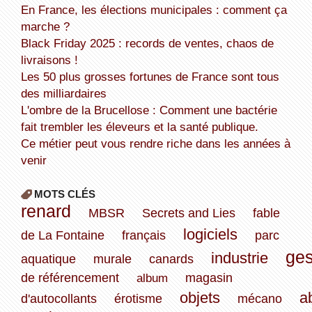
En France, les élections municipales : comment ça
marche ?
Black Friday 2025 : records de ventes, chaos de
livraisons !
Les 50 plus grosses fortunes de France sont tous
des milliardaires
L'ombre de la Brucellose : Comment une bactérie
fait trembler les éleveurs et la santé publique.
Ce métier peut vous rendre riche dans les années à
venir
MOTS CLÉS
renard
MBSR
Secrets and Lies
fable
logiciels
de La Fontaine
français
parc
ges
industrie
aquatique
murale
canards
de référencement
album
magasin
objets
a
d'autocollants
érotisme
mécano