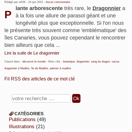
Rédigé par refOK -
24 juin 2015
-
Aucun commentaire
lante arborescente
très rare, le
Dragonnier
a
P
à la fois une allure de parasol géant et une
longévité plus que exceptionnelle. Si l'on nous
le présente très souvent comme 'emblématique' des
îles Canaries, vous pouvez cependant le rencontrer
bien ailleurs que cela ...
Lire la suite de Le dragonnier
Classé dans :
découvrir le monde
- Mots clés :
botanique
,
dragonnier
,
sang du dragon
,
vacoa
,
dragonnier à Madère
,
île de Madère
,
palmier à madère
Fil RSS des articles de ce mot clé
CATÉGORIES
publications
(49)
illustrations
(21)