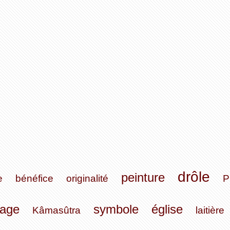
drôle
peinture
e
bénéfice
originalité
P
tage
symbole
église
Kâmasûtra
laitière