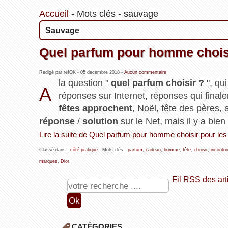
Accueil
-
Mots clés
-
sauvage
Sauvage
Quel parfum pour homme choisi
Rédigé par refOK -
05 décembre 2018
-
Aucun commentaire
la question "
quel parfum choisir ?
", qu
A
réponses sur Internet, réponses qui finale
fêtes approchent
, Noël, fête des pères, 
réponse
/
solution
sur le Net, mais il y a bien
Lire la suite de Quel parfum pour homme choisir pour les
Classé dans :
côté pratique
- Mots clés :
parfum
,
cadeau
,
homme
,
fête
,
choisir
,
inconto
marques
,
Dior
,
Fil RSS des art
CATÉGORIES