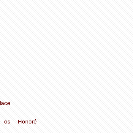
lace
os
Honoré