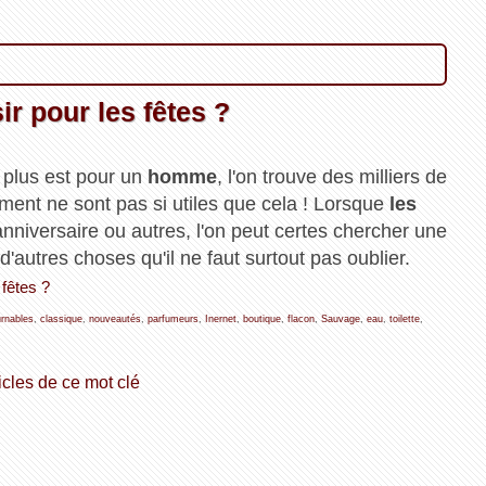
r pour les fêtes ?
i plus est pour un
homme
, l'on trouve des milliers de
ment ne sont pas si utiles que cela ! Lorsque
les
anniversaire ou autres, l'on peut certes chercher une
 d'autres choses qu'il ne faut surtout pas oublier.
 fêtes ?
urnables
,
classique
,
nouveautés
,
parfumeurs
,
Inernet
,
boutique
,
flacon
,
Sauvage
,
eau
,
toilette
,
icles de ce mot clé