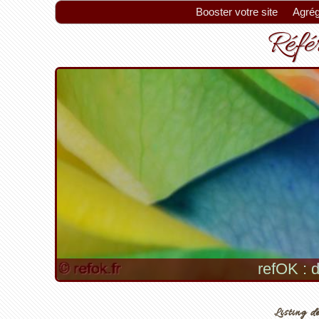
Booster votre site
Agrég
Référ
refOK : d
Listing de