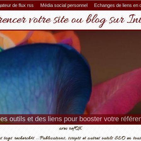
ateur de flux rss
Média social personnel
Echanges de liens en 
encer votre site ou blog sur In
es outils et des liens pour booster votre référ
avec refOK
s tags recherchés ...Publications, scripts et autres outils SEO en tous