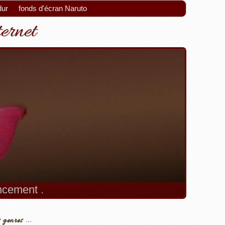
dur
fonds d'écran Naruto
ternet
encement .
 genres ...