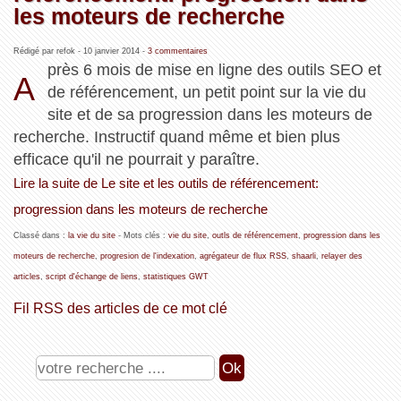
les moteurs de recherche
Rédigé par refok -
10 janvier 2014
-
3 commentaires
près 6 mois de mise en ligne des outils SEO et
A
de référencement, un petit point sur la vie du
site et de sa progression dans les moteurs de
recherche. Instructif quand même et bien plus
efficace qu'il ne pourrait y paraître.
Lire la suite de Le site et les outils de référencement:
progression dans les moteurs de recherche
Classé dans :
la vie du site
- Mots clés :
vie du site
,
outls de référencement
,
progression dans les
moteurs de recherche
,
progresion de l'indexation
,
agrégateur de flux RSS
,
shaarli
,
relayer des
articles
,
script d'échange de liens
,
statistiques GWT
Fil RSS des articles de ce mot clé