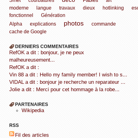
moderne
langue
travaux
dieux
hotlinking
esc
fonctionnel
Génération
photos
Alpha
explications
commande
cache de Google
DERNIERS COMMENTAIRES
refOK a dit : bonjour, je ne peux
malheureusement...
refOK a dit :
Vin 88 a dit : Hello my family member! I wish to s...
VIDAL a dit : bonjour je recherche un reparateur ...
Jolie a dit : Merci pour cet hommage à la robe...
PARTENAIRES
wikipedia
RSS
Fil des articles