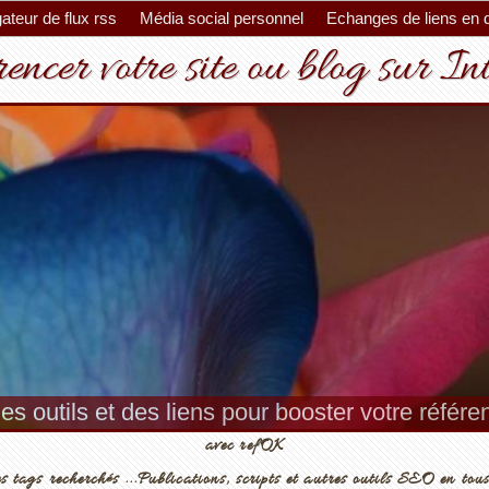
ateur de flux rss
Média social personnel
Echanges de liens en 
encer votre site ou blog sur In
es outils et des liens pour booster votre référ
avec refOK
s tags recherchés ...Publications, scripts et autres outils SEO en tous