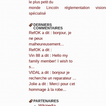
le plus petit du
monde
Lincoln
réglementation
visio
spécialisé
DERNIERS
COMMENTAIRES
refOK a dit : bonjour, je
ne peux
malheureusement...
refOK a dit :
Vin 88 a dit : Hello my
family member! I wish to
s...
VIDAL a dit : bonjour je
recherche un reparateur ...
Jolie a dit : Merci pour cet
hommage à la robe...
PARTENAIRES
wikipedia