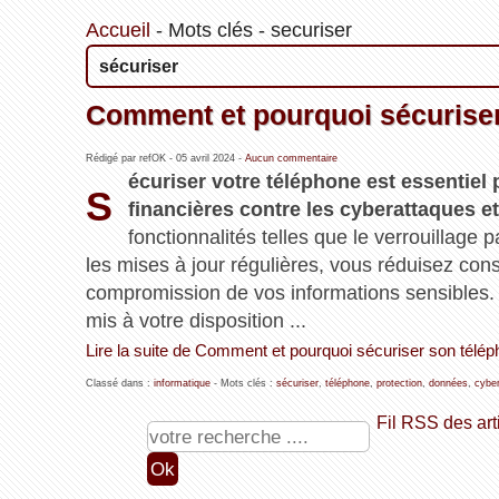
Accueil
-
Mots clés
-
securiser
sécuriser
Comment et pourquoi sécuriser
Rédigé par refOK -
05 avril 2024
-
Aucun commentaire
écuriser votre téléphone est essentiel
S
financières contre les cyberattaques et 
fonctionnalités telles que le verrouillage 
les mises à jour régulières, vous réduisez con
compromission de vos informations sensibles.
mis à votre disposition ...
Lire la suite de Comment et pourquoi sécuriser son télé
Classé dans :
informatique
- Mots clés :
sécuriser
,
téléphone
,
protection
,
données
,
cybe
Fil RSS des art