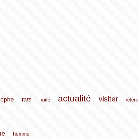
actualité
visiter
sophe
rats
huile
référ
me
homme