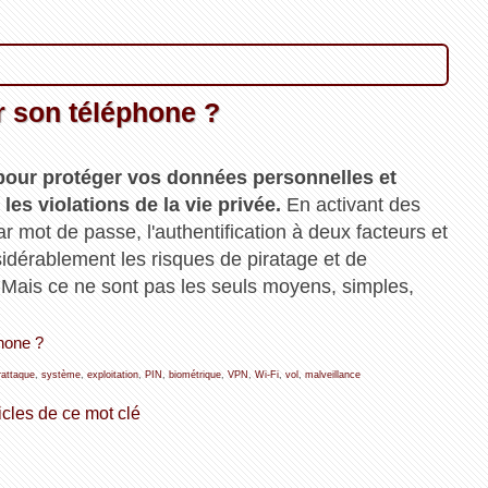
 son téléphone ?
 pour protéger vos données personnelles et
les violations de la vie privée.
En activant des
par mot de passe, l'authentification à deux facteurs et
sidérablement les risques de piratage et de
 Mais ce ne sont pas les seuls moyens, simples,
phone ?
rattaque
,
système
,
exploitation
,
PIN
,
biométrique
,
VPN
,
Wi-Fi
,
vol
,
malveillance
icles de ce mot clé