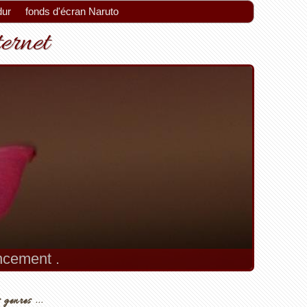
dur
fonds d'écran Naruto
ternet
encement .
 genres ...