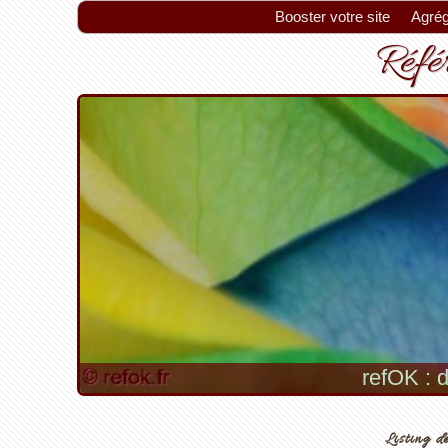
Booster votre site
Agrég
Référ
refOK : d
Listing de