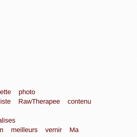
ette
photo
iste
RawTherapee
contenu
alises
en
meilleurs
vernir
Ma