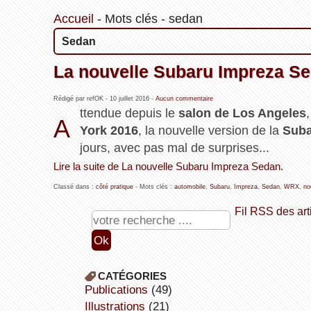
Accueil
-
Mots clés
-
sedan
Sedan
La nouvelle Subaru Impreza Se
Rédigé par refOK -
10 juillet 2016
-
Aucun commentaire
ttendue depuis le
salon de Los Angeles
A
York 2016
, la nouvelle version de la
Suba
jours, avec pas mal de surprises...
Lire la suite de La nouvelle Subaru Impreza Sedan.
Classé dans :
côté pratique
- Mots clés :
automobile
,
Subaru
,
Impreza
,
Sedan
,
WRX
,
no
Fil RSS des art
CATÉGORIES
publications
(49)
illustrations
(21)