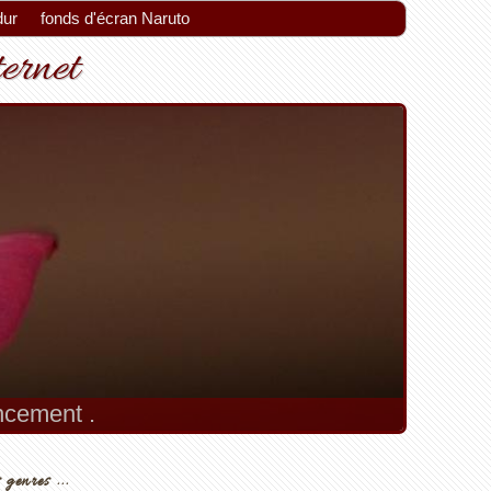
dur
fonds d'écran Naruto
ternet
encement .
 genres ...