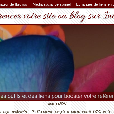
ateur de flux rss
Média social personnel
Echanges de liens en 
encer votre site ou blog sur In
es outils et des liens pour booster votre référ
avec refOK
s tags recherchés ...Publications, scripts et autres outils SEO en tous