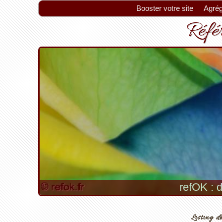
Booster votre site
Agrég
Référ
refOK : d
Listing de