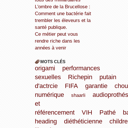
L'ombre de la Brucellose :
Comment une bactérie fait
trembler les éleveurs et la
santé publique.
Ce métier peut vous
rendre riche dans les
années à venir
MOTS CLÉS
origami
performances
sexuelles
Richepin
putain
d'actrcie
FIFA
garantie
chou
numérique
audioprothés
shaarli
et
référencement
VIH
Pathé
b
heading
diéthéticienne
childr