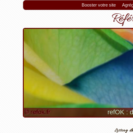
Booster votre site
Agrég
Référ
refOK : d
Listing de