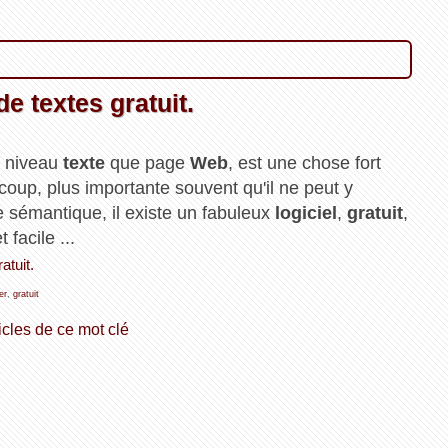
e textes gratuit.
u niveau
texte
que page
Web
, est une chose fort
coup, plus importante souvent qu'il ne peut y
e sémantique, il existe un fabuleux
logiciel
,
gratuit
,
 facile ...
atuit.
er
,
gratuit
icles de ce mot clé