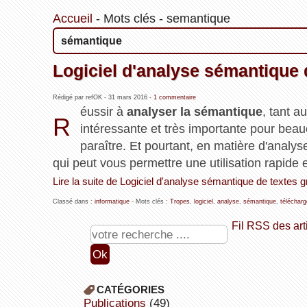
Accueil
-
Mots clés
-
semantique
sémantique
Logiciel d'analyse sémantique d
Rédigé par refOK -
31 mars 2016
-
1 commentaire
éussir à
analyser la sémantique
, tant a
R
intéressante et très importante pour beau
paraître. Et pourtant, en matière d'analys
qui peut vous permettre une utilisation rapide et
Lire la suite de Logiciel d'analyse sémantique de textes gr
Classé dans :
informatique
- Mots clés :
Tropes
,
logiciel
,
analyse
,
sémantique
,
télécharg
Fil RSS des art
CATÉGORIES
publications
(49)