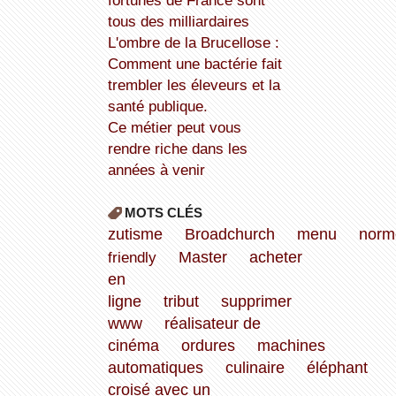
fortunes de France sont
tous des milliardaires
L'ombre de la Brucellose :
Comment une bactérie fait
trembler les éleveurs et la
santé publique.
Ce métier peut vous
rendre riche dans les
années à venir
MOTS CLÉS
zutisme
Broadchurch
menu
norm
friendly
Master
acheter
en
ligne
tribut
supprimer
www
réalisateur de
cinéma
ordures
machines
automatiques
culinaire
éléphant
croisé avec un