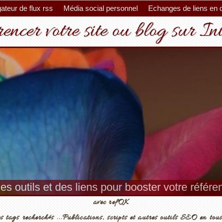
ateur de flux rss
Média social personnel
Echanges de liens en 
encer votre site ou blog sur In
es outils et des liens pour booster votre référ
avec refOK
s tags recherchés ...Publications, scripts et autres outils SEO en tous