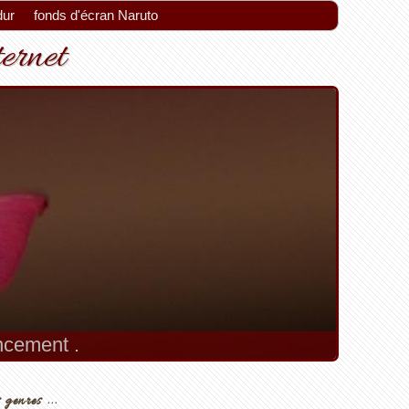
dur
fonds d'écran Naruto
ternet
encement .
 genres ...