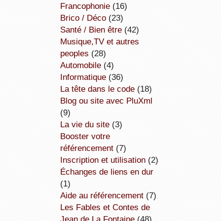
Francophonie
(16)
Brico / Déco
(23)
Santé / Bien être
(42)
Musique,TV et autres
peoples
(28)
Automobile
(4)
informatique
(36)
la tête dans le code
(18)
Blog ou site avec PluXml
(9)
la vie du site
(3)
booster votre
référencement
(7)
inscription et utilisation
(2)
échanges de liens en dur
(1)
aide au référencement
(7)
Les Fables et Contes de
Jean de La Fontaine
(48)