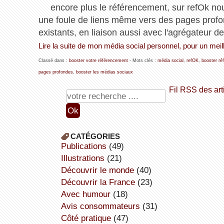
encore plus le référencement, sur refOk nous
une foule de liens même vers des pages profo
existants, en liaison aussi avec l'agrégateur de 
Lire la suite de mon média social personnel, pour un mei
Classé dans :
booster votre référencement
- Mots clés :
média social
,
refOK
,
booster ré
pages profondes
,
booster les médias sociaux
Fil RSS des art
CATÉGORIES
publications
(49)
illustrations
(21)
découvrir le monde
(40)
découvrir la France
(23)
avec humour
(18)
avis consommateurs
(31)
côté pratique
(47)