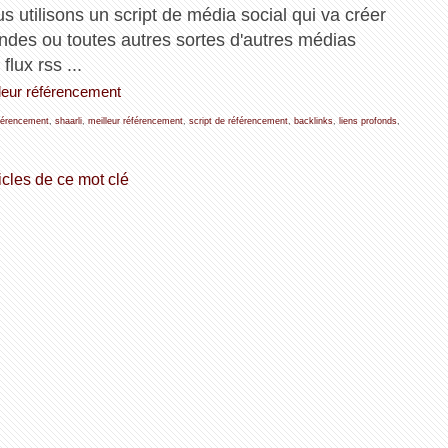
 utilisons un script de média social qui va créer
ndes ou toutes autres sortes d'autres médias
flux rss ...
lleur référencement
férencement
,
shaarli
,
meilleur référencement
,
script de référencement
,
backlinks
,
liens profonds
,
icles de ce mot clé