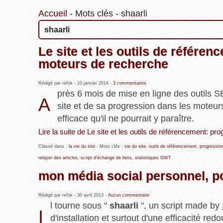
Accueil
-
Mots clés
-
shaarli
shaarli
Le site et les outils de référe
moteurs de recherche
Rédigé par refok -
10 janvier 2014
-
3 commentaires
près 6 mois de mise en ligne des outils SE
A
site et de sa progression dans les moteur
efficace qu'il ne pourrait y paraître.
Lire la suite de Le site et les outils de référencement: 
Classé dans :
la vie du site
- Mots clés :
vie du site
,
outls de référencement
,
progressio
relayer des articles
,
script d'échange de liens
,
statistiques GWT
mon média social personnel, p
Rédigé par refok -
30 avril 2013
-
Aucun commentaire
l tourne sous "
shaarli
", un script made by
I
d'installation et surtout d'une efficacité red