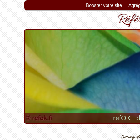
Booster votre site
Agrég
Référ
refOK : d
Listing de