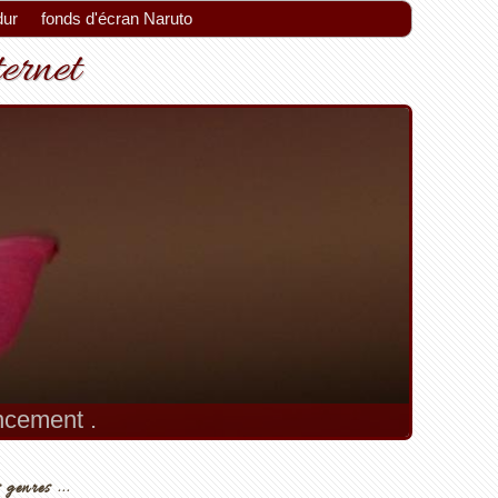
dur
fonds d'écran Naruto
ternet
encement .
 genres ...