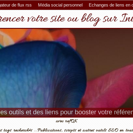
ateur de flux rss
Média social personnel
Echanges de liens en 
encer votre site ou blog sur In
es outils et des liens pour booster votre référ
avec refOK
s tags recherchés ...Publications, scripts et autres outils SEO en tous