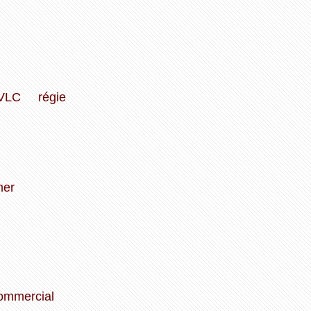
VLC
régie
mer
ommercial