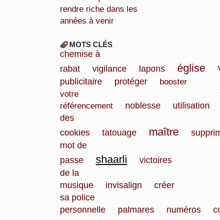
rendre riche dans les
années à venir
MOTS CLÉS
chemise à
église
rabat
vigilance
lapons
publicitaire
protéger
booster
votre
référencement
noblesse
utilisation
des
maître
cookies
tatouage
suppri
mot de
shaarli
passe
victoires
de la
musique
invisalign
créer
sa police
personnelle
palmares
numéros
c