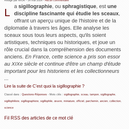
Rédigé par refOK -
14 mai 2024
-
Aucun commentaire
a
sigillographie
, ou
sphragistique
, est
une
L
discipline fascinante qui étudie les sceaux
,
offrant un aperçu unique de l'histoire et de la
diplomatie à travers les âges. Elle analyse les
sceaux sous tous leurs aspects, qu'ils soient
artistiques, techniques ou historiques, et joue un
rôle crucial dans la compréhension des documents
anciens.
En France, cette science a pris son essor
au XIXe siècle et continue d'être un champ d'étude
important pour les historiens et les collectionneurs
...
Lire la suite de C'est quoi la sigillographie ?
Classé dans :
Questions-Réponses
- Mots clés :
sigillographie
,
sceau
,
tampon
,
sigillographe
,
sigillophiliste
,
sigillographiste
,
sigillophile
,
œuvre
,
miniature
,
officiel
,
parchemin
,
ancien
,
collection
,
science
Fil RSS des articles de ce mot clé