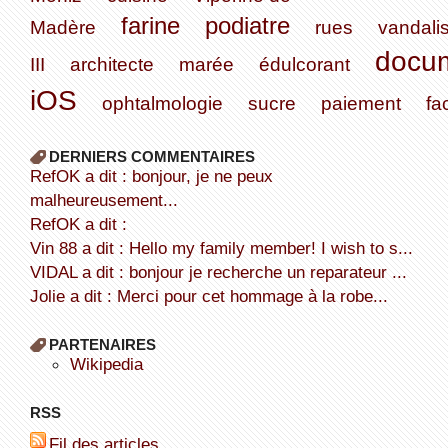
farine
podiatre
Madère
rues
vandali
docu
III
architecte
marée
édulcorant
iOS
ophtalmologie
sucre
paiement
fa
DERNIERS COMMENTAIRES
refOK a dit : bonjour, je ne peux
malheureusement...
refOK a dit :
Vin 88 a dit : Hello my family member! I wish to s...
VIDAL a dit : bonjour je recherche un reparateur ...
Jolie a dit : Merci pour cet hommage à la robe...
PARTENAIRES
wikipedia
RSS
Fil des articles