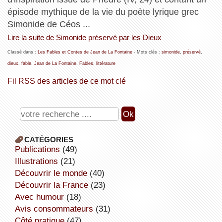
épisode mythique de la vie du poète lyrique grec
Simonide de Céos ...
Lire la suite de Simonide préservé par les Dieux
Classé dans :
Les Fables et Contes de Jean de La Fontaine
- Mots clés :
simonide
,
préservé
,
dieux
,
fable
,
Jean de La Fontaine
,
Fables
,
littérature
Fil RSS des articles de ce mot clé
CATÉGORIES
publications
(49)
illustrations
(21)
découvrir le monde
(40)
découvrir la France
(23)
avec humour
(18)
avis consommateurs
(31)
côté pratique
(47)