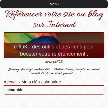
Menu
Référencer votre site ou blog
sur Internet
refOK : des outils et des liens pour
booster votre référencement .
avec refOK
Listing des tags recherchés ...Publications, scripts et autres
outils SEO en tous genres ...
Accueil
-
Mots clés
-
simonide
simonide