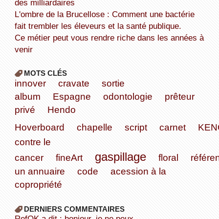
des milliardaires
L'ombre de la Brucellose : Comment une bactérie
fait trembler les éleveurs et la santé publique.
Ce métier peut vous rendre riche dans les années à
venir
MOTS CLÉS
innover
cravate
sortie
album
Espagne
odontologie
prêteur
privé
Hendo
Hoverboard
chapelle
script
carnet
KEN
contre le
gaspillage
cancer
fineArt
floral
référe
un annuaire
code
acession à la
copropriété
DERNIERS COMMENTAIRES
refOK a dit : bonjour, je ne peux