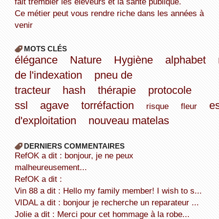
fait trembler les éleveurs et la santé publique.
Ce métier peut vous rendre riche dans les années à
venir
MOTS CLÉS
élégance
Nature
Hygiène
alphabet
de l'indexation
pneu de
tracteur
hash
thérapie
protocole
ssl
agave
torréfaction
es
risque
fleur
d'exploitation
nouveau matelas
DERNIERS COMMENTAIRES
refOK a dit : bonjour, je ne peux
malheureusement...
refOK a dit :
Vin 88 a dit : Hello my family member! I wish to s...
VIDAL a dit : bonjour je recherche un reparateur ...
Jolie a dit : Merci pour cet hommage à la robe...