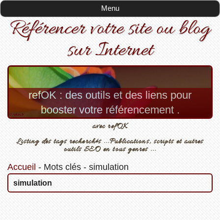
Menu
Référencer votre site ou blog
sur Internet
refOK : des outils et des liens pour
booster votre référencement .
avec refOK
Listing des tags recherchés ...Publications, scripts et autres
outils SEO en tous genres ...
Accueil
-
Mots clés
-
simulation
simulation