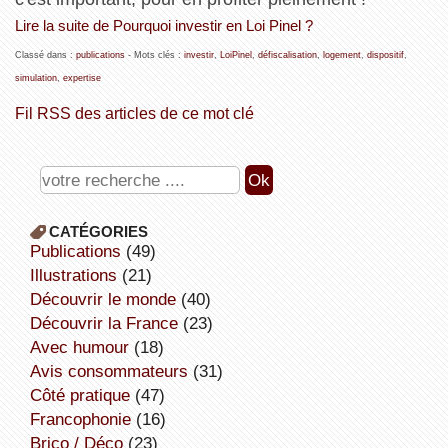
Lire la suite de Pourquoi investir en Loi Pinel ?
Classé dans :
publications
- Mots clés :
investir
,
LoiPinel
,
défiscalisation
,
logement
,
dispositif
,
simulation
,
expertise
Fil RSS des articles de ce mot clé
CATÉGORIES
publications
(49)
illustrations
(21)
découvrir le monde
(40)
découvrir la France
(23)
avec humour
(18)
avis consommateurs
(31)
côté pratique
(47)
Francophonie
(16)
Brico / Déco
(23)