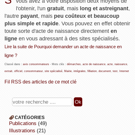
vous avez à votre disposition deux moyens de
l'obtenir, l'un
gratuit
, mais
long et astreignant
,
l'autre
payant
, mais
peu coûteux et beaucoup
plus simple et rapide
. Vous pouvez en effet obtenir
toute sorte d'acte de naissance directement
en
ligne
en vous adressant à des sites spécialisés.
Lire la suite de Pourquoi demander un acte de naissance en
ligne ?
Classé dans :
avis consommateurs
- Mots clés :
démarches
,
acte de naissance
,
acte
,
naissance
,
extrait
,
officiel
,
consommateur
,
site spécialisé
,
Mairie
,
intégrales
,
filliation
,
document
,
test
,
Internet
Fil RSS des articles de ce mot clé
CATÉGORIES
publications
(49)
illustrations
(21)