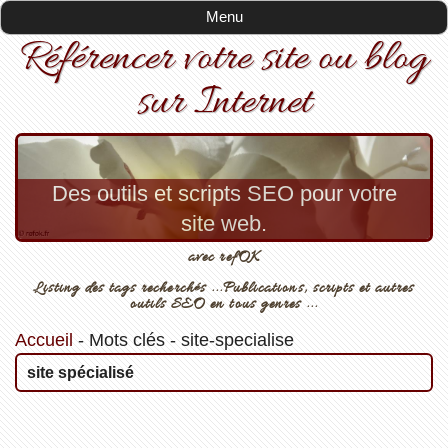
Menu
Référencer votre site ou blog
sur Internet
Des outils et scripts SEO pour votre
site web.
avec refOK
Listing des tags recherchés ...Publications, scripts et autres
outils SEO en tous genres ...
Accueil
-
Mots clés
-
site-specialise
site spécialisé