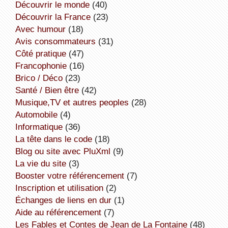
découvrir le monde
(40)
découvrir la France
(23)
avec humour
(18)
avis consommateurs
(31)
côté pratique
(47)
Francophonie
(16)
Brico / Déco
(23)
Santé / Bien être
(42)
Musique,TV et autres peoples
(28)
Automobile
(4)
informatique
(36)
la tête dans le code
(18)
Blog ou site avec PluXml
(9)
la vie du site
(3)
booster votre référencement
(7)
inscription et utilisation
(2)
échanges de liens en dur
(1)
aide au référencement
(7)
Les Fables et Contes de Jean de La Fontaine
(48)