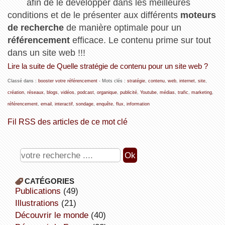
afin de le développer dans les meilleures
conditions et de le présenter aux différents
moteurs
de recherche
de manière optimale pour un
référencement
efficace. Le contenu prime sur tout
dans un site web !!!
Lire la suite de Quelle stratégie de contenu pour un site web ?
Classé dans :
booster votre référencement
- Mots clés :
stratégie
,
contenu
,
web
,
internet
,
site
,
création
,
réseaux
,
blogs
,
vidéos
,
podcast
,
organique
,
publicité
,
Youtube
,
médias
,
trafic
,
marketing
,
référencement
,
email
,
interactif
,
sondage
,
enquête
,
flux
,
information
Fil RSS des articles de ce mot clé
CATÉGORIES
publications
(49)
illustrations
(21)
découvrir le monde
(40)