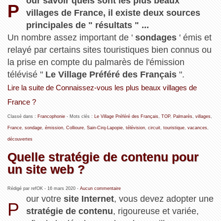
our savoir quels sont les plus beaux
P
villages de France, il existe deux sources
principales de " résultats " ...
Un nombre assez important de '
sondages
' émis et
relayé par certains sites touristiques bien connus ou
la prise en compte du palmarès de l'émission
télévisé "
Le Village Préféré des Français
".
Lire la suite de Connaissez-vous les plus beaux villages de
France ?
Classé dans :
Francophonie
- Mots clés :
Le Village Préféré des Français
,
TOP
,
Palmarès
,
villages
,
France
,
sondage
,
émission
,
Collioure
,
Sain-Cirq-Lapopie
,
télévision
,
circuit
,
touristique
,
vacances
,
découvertes
Quelle stratégie de contenu pour
un site web ?
Rédigé par refOK -
16 mars 2020
-
Aucun commentaire
our votre
site Internet
, vous devez adopter une
P
stratégie de contenu
, rigoureuse et variée,