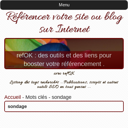
Menu
Référencer votre site ou blog
sur Internet
refOK : des outils et des liens pour
booster votre référencement .
avec refOK
Listing des tags recherchés ...Publications, scripts et autres
outils SEO en tous genres ...
Accueil
-
Mots clés
-
sondage
sondage