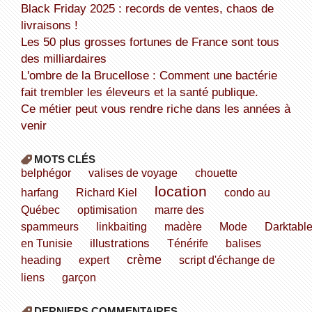
Black Friday 2025 : records de ventes, chaos de
livraisons !
Les 50 plus grosses fortunes de France sont tous
des milliardaires
L'ombre de la Brucellose : Comment une bactérie
fait trembler les éleveurs et la santé publique.
Ce métier peut vous rendre riche dans les années à
venir
MOTS CLÉS
belphégor
valises de voyage
chouette
location
harfang
Richard Kiel
condo au
Québec
optimisation
marre des
spammeurs
linkbaiting
madère
Mode
Darktabl
illustrations
en Tunisie
Ténérife
balises
crème
heading
expert
script d'échange de
liens
garçon
DERNIERS COMMENTAIRES