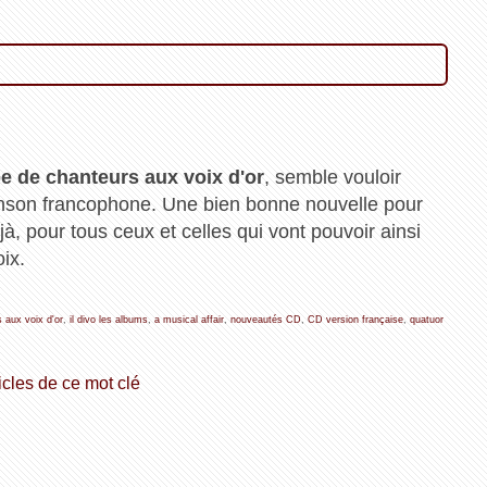
e de chanteurs aux voix d'or
, semble vouloir
anson francophone. Une bien bonne nouvelle pour
jà, pour tous ceux et celles qui vont pouvoir ainsi
ix.
 aux voix d'or
,
il divo les albums
,
a musical affair
,
nouveautés CD
,
CD version française
,
quatuor
icles de ce mot clé