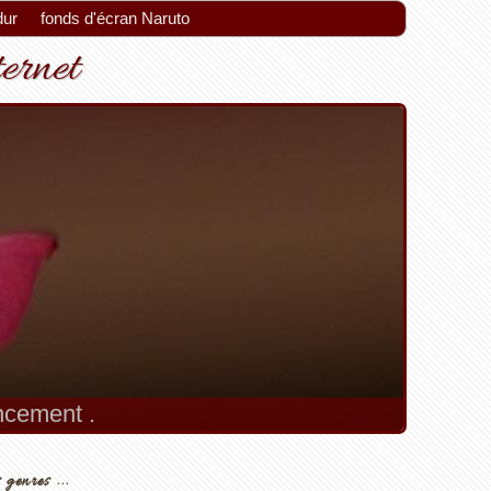
dur
fonds d'écran Naruto
ternet
encement .
 genres ...