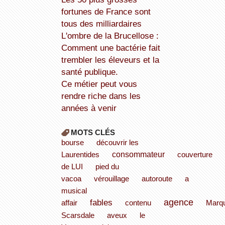
fortunes de France sont
tous des milliardaires
L'ombre de la Brucellose :
Comment une bactérie fait
trembler les éleveurs et la
santé publique.
Ce métier peut vous
rendre riche dans les
années à venir
MOTS CLÉS
bourse
découvrir les
consommateur
Laurentides
couverture
de LUI
pied du
vacoa
vérouillage
autoroute
a
musical
fables
agence
affair
contenu
Marq
Scarsdale
aveux
le