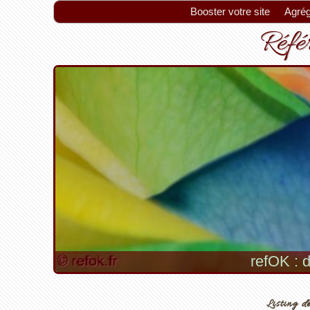
Booster votre site
Agrég
Référ
refOK : d
Listing de