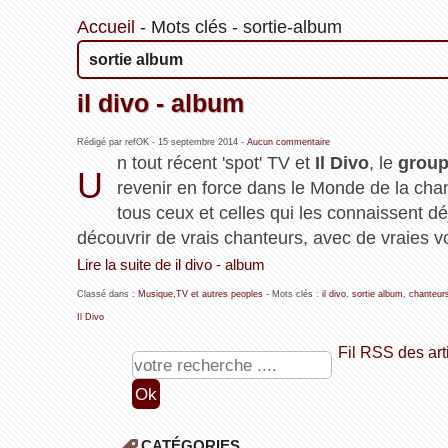
Accueil
-
Mots clés
-
sortie-album
sortie album
il divo - album
Rédigé par refOK -
15 septembre 2014
-
Aucun commentaire
n tout récent 'spot' TV et
Il Divo
, le
group
U
revenir en force dans le Monde de la ch
tous ceux et celles qui les connaissent dé
découvrir de vrais chanteurs, avec de vraies vo
Lire la suite de il divo - album
Classé dans :
Musique,TV et autres peoples
- Mots clés :
il divo
,
sortie album
,
chanteurs
Il Divo
Fil RSS des art
CATÉGORIES