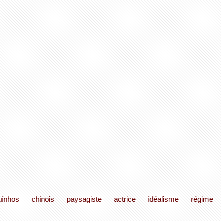
uinhos
chinois
paysagiste
actrice
idéalisme
régime