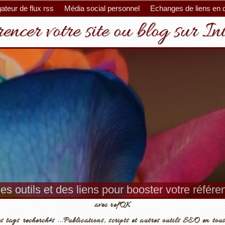
ateur de flux rss
Média social personnel
Echanges de liens en 
encer votre site ou blog sur In
es outils et des liens pour booster votre référ
avec refOK
s tags recherchés ...Publications, scripts et autres outils SEO en tous