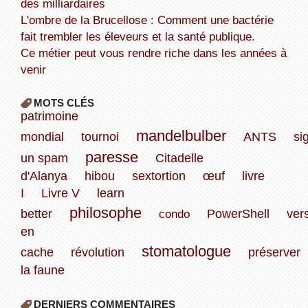
des milliardaires
L'ombre de la Brucellose : Comment une bactérie
fait trembler les éleveurs et la santé publique.
Ce métier peut vous rendre riche dans les années à
venir
MOTS CLÉS
patrimoine
mandelbulber
mondial
tournoi
ANTS
si
paresse
un spam
Citadelle
d'Alanya
hibou
sextortion
œuf
livre
I
Livre V
learn
philosophe
better
condo
PowerShell
ver
en
stomatologue
cache
révolution
préserver
la faune
DERNIERS COMMENTAIRES