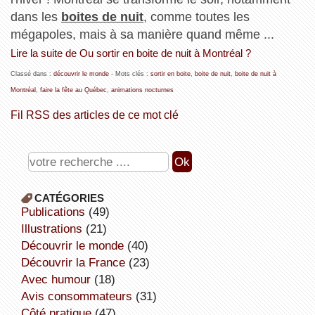
dans les
boites de nuit
, comme toutes les
mégapoles, mais à sa manière quand même ...
Lire la suite de Ou sortir en boite de nuit à Montréal ?
Classé dans :
découvrir le monde
- Mots clés :
sortir en boite
,
boite de nuit
,
boite de nuit à
Montréal
,
faire la fête au Québec
,
animations nocturnes
Fil RSS des articles de ce mot clé
CATÉGORIES
publications
(49)
illustrations
(21)
découvrir le monde
(40)
découvrir la France
(23)
avec humour
(18)
avis consommateurs
(31)
côté pratique
(47)