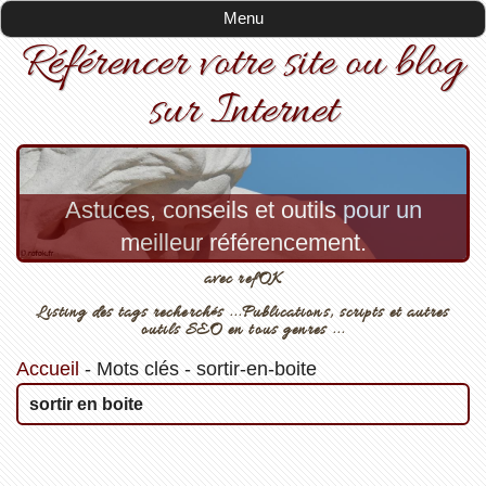
Menu
Référencer votre site ou blog
sur Internet
Astuces, conseils et outils pour un
meilleur référencement.
avec refOK
Listing des tags recherchés ...Publications, scripts et autres
outils SEO en tous genres ...
Accueil
-
Mots clés
-
sortir-en-boite
sortir en boite