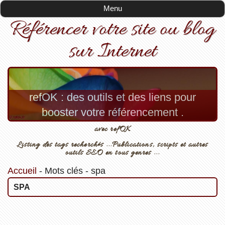
Menu
Référencer votre site ou blog
sur Internet
refOK : des outils et des liens pour
booster votre référencement .
avec refOK
Listing des tags recherchés ...Publications, scripts et autres
outils SEO en tous genres ...
Accueil
-
Mots clés
-
spa
SPA