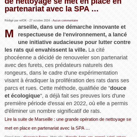
de nettoyage se met en place en
partenariat avec la SPA …
Rédigé par refOK -
27 octobre 2024
-
Aucun commentaire
arseille, dans une démarche innovante et
M
respectueuse de l'environnement, a lancé
une initiative audacieuse pour lutter contre
les rats qui envahissent la ville.
La cité
phocéenne a décidé de renouveler son partenariat
avec des furets, ces prédateurs naturels des
rongeurs, dans le cadre d'une expérimentation
visant à éradiquer la prolifération des rats dans ses
parcs et rues. Cette méthode, qualifiée de "
douce
et écologique
", a déjà fait ses preuves lors d'une
première période d'essai en 2022, où elle a permis
d'éliminer un nombre significatif de rats.
Lire la suite de Marseille : une grande opération de nettoyage se
met en place en partenariat avec la SPA …
Classé dans :
découvrir la France
- Mots clés :
Marseille
,
furets
,
rats
,
propreté
,
saleté
,
ordures
,