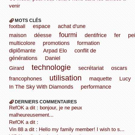
venir
MOTS CLÉS
football
espace
achat d'une
fourmi
maison
déesse
dentifrice
fer
pe
multicolore
promotions
formation
diplômante
Arpad Elo
conflit de
générations
Daniel
technologie
Girard
secrétariat
oscars
utilisation
francophones
maquette
Lucy
In The Sky With Diamonds
performance
DERNIERS COMMENTAIRES
refOK a dit : bonjour, je ne peux
malheureusement...
refOK a dit :
Vin 88 a dit : Hello my family member! I wish to s...