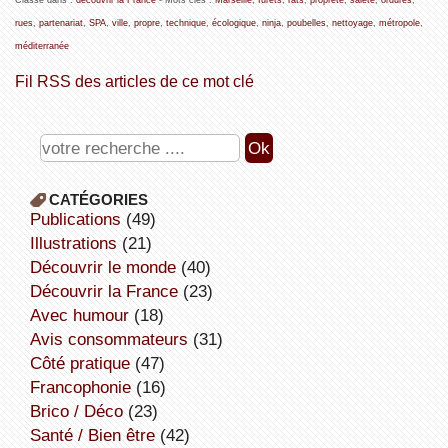
rues
,
partenariat
,
SPA
,
ville
,
propre
,
technique
,
écologique
,
ninja
,
poubelles
,
nettoyage
,
métropole
,
méditerranée
Fil RSS des articles de ce mot clé
CATÉGORIES
publications
(49)
illustrations
(21)
découvrir le monde
(40)
découvrir la France
(23)
avec humour
(18)
avis consommateurs
(31)
côté pratique
(47)
Francophonie
(16)
Brico / Déco
(23)
Santé / Bien être
(42)