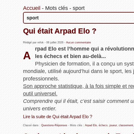
Accueil
-
Mots clés
-
sport
sport
Qui était Arpad Elo ?
Rédigé par refok -
06 juillet 2026
-
Aucun commentaire
rpad Elo est l’homme qui a révolution
A
les échecs et bien au‑delà...
Physicien de formation, il a conçu un s
mondiale, utilisé aujourd’hui dans le sport, l
professionnels.
Son approche statistique, à la fois simple et r
outil universel.
Comprendre qui il était, c’est saisir comment u
univers entier.
Lire la suite de Qui était Arpad Elo ?
Classé dans :
Questions-Réponses
- Mots clés :
Arpad Elo
,
échecs
,
joueur
,
classement