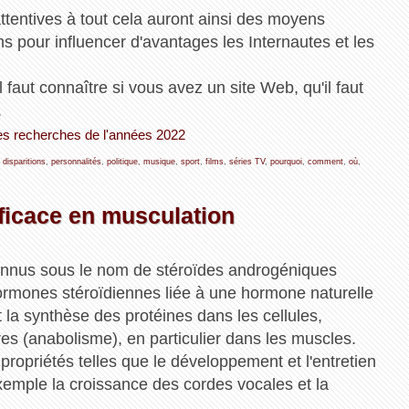
ttentives à tout cela auront ainsi des moyens
pour influencer d'avantages les Internautes et les
 faut connaître si vous avez un site Web, qu'il faut
.
des recherches de l'années 2022
,
disparitions
,
personnalités
,
politique
,
musique
,
sport
,
films
,
séries TV
,
pourquoi
,
comment
,
où
,
fficace en musculation
onnus sous le nom de stéroïdes androgéniques
ormones stéroïdiennes liée à une hormone naturelle
 la synthèse des protéines dans les cellules,
res (anabolisme), en particulier dans les muscles.
ropriétés telles que le développement et l'entretien
emple la croissance des cordes vocales et la