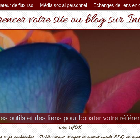
ateur de flux rss
Média social personnel
Echanges de liens en 
encer votre site ou blog sur In
es outils et des liens pour booster votre référ
avec refOK
s tags recherchés ...Publications, scripts et autres outils SEO en tous