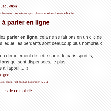
musculation
t
,
hormones
,
testostérone
,
sport
,
pharmacie
,
Winstrol
,
santé
,
efficacité
à parier en ligne
ulez
parier en ligne
, cela ne se fait pas en un clic de
ans lequel les perdants sont beaucoup plus nombreux
t du déroulement de cette sorte de paris sportifs,
tions
qui sont dispensées, le plus
à l'appui ... :)
 ligne
ostic
,
capital
,
foot
,
football
,
bookmaker
,
ARJEL
icles de ce mot clé