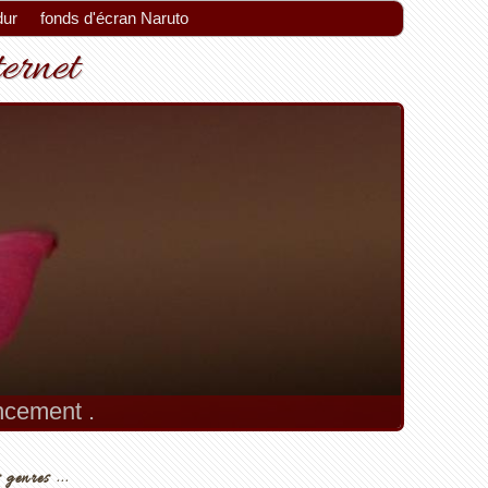
dur
fonds d'écran Naruto
ternet
encement .
 genres ...