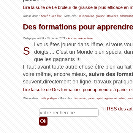
Lire la suite de Le brûleur de graisse le plus efficace en 
Classé dans :
Santé / Bien être
- Mots clés :
musculation
,
graisse
,
stéroïdes
,
anabolisan
Des formations pour apprendre 
Rédigé par refOK -
05 février 2021
-
Aucun commentaire
i vous êtes joueur dans l'âme, si vous vo
S
doigts ... C'est un Monde bien spécial d
que les gagnants !!!
Il faut avant toute autre chose être bien au fai
voire même, encore mieux,
suivre des forma
souvent,directement en ligne, travaux pratiques 
Lire la suite de Des formations pour apprendre à parier en
Classé dans :
côté pratique
- Mots clés :
formation
,
parier
,
sport
,
apprendre
,
vidéo
,
pron
Fil RSS des art