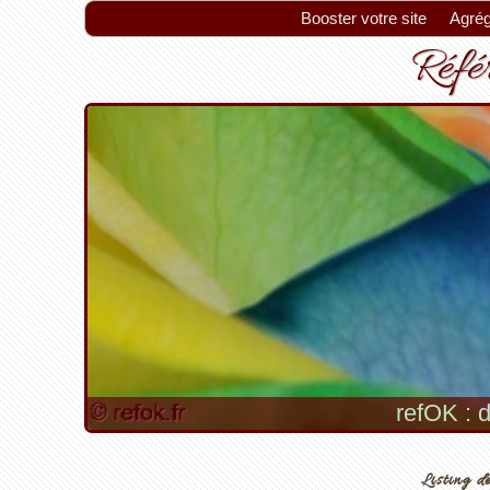
Booster votre site
Agrég
Référ
refOK : d
Listing de