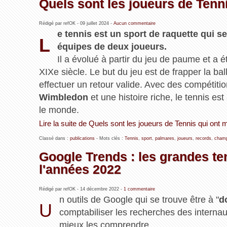
Quels sont les joueurs de Tenn
Rédigé par refOK -
09 juillet 2024
-
Aucun commentaire
e tennis est un sport de raquette qui se
L
équipes de deux joueurs.
Il a évolué à partir du jeu de paume et a é
XIXe siècle. Le but du jeu est de frapper la bal
effectuer un retour valide. Avec des compétit
Wimbledon
et une histoire riche, le tennis es
le monde.
Lire la suite de Quels sont les joueurs de Tennis qui ont
Classé dans :
publications
- Mots clés :
Tennis
,
sport
,
palmares
,
joueurs
,
records
,
champ
Google Trends : les grandes t
l'années 2022
Rédigé par refOK -
14 décembre 2022
-
1 commentaire
n outils de Google qui se trouve être à "
d
U
comptabiliser les recherches des interna
mieux les comprendre ...