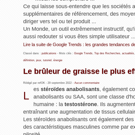
Ce qui laisse sous-entendre que les sociétés a
supplémentaires de référencement, des moyens 
diriger vers tel ou tel produit ...
Un Monde, un outil extrêmement instructif, qu'il
aussi redouter si vous êtes simple utilisateur ..
Lire la suite de Google Trends : les grandes tendances 
Classé dans :
publications
- Mots clés :
Google Trends
,
Top des Recherches
,
actualités
définition
,
jeux
,
tutoriel
,
énergie
Le brûleur de graisse le plus e
Rédigé par refOK -
29 septembre 2022
-
Aucun commentaire
es
stéroïdes anabolisants
, également c
L
anabolisants ou SAA, sont une classe d'h
humaine : la
testostérone
. Ils augmentent
entraînant une augmentation de tissus cellulai
Les stéroïdes anabolisants ont également des p
des caractéristiques masculines comme par ex
pilosité ...