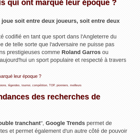
is qui ont marqué leur époque ?
 joue soit entre deux joueurs, soit entre deux
té codifié en tant que sport dans l'Angleterre du
le de telle sorte que l'adversaire ne puisse pas
ions prestigieuses comme
Roland Garros
ou
t aujourd'hui un sport populaire et respecté à travers
 marqué leur époque ?
ions
,
légendes
,
tournoi
,
compétition
,
TOP
,
pionniers
,
meilleurs
endances des recherches de
ouble tranchant
",
Google Trends
permet de
utes et permet également d'un autre côté de pouvoir