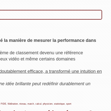
né la manière de mesurer la performance dans
ystème de classement devenu une référence
es jeux vidéo et même certains domaines
edoutablement efficace, a transformé une intuition en
ne idée brillante peut redéfinir durablement un
,
FIDE
,
fédération
,
niveau
,
match
,
calcul
,
physicien
,
statistique
,
sport