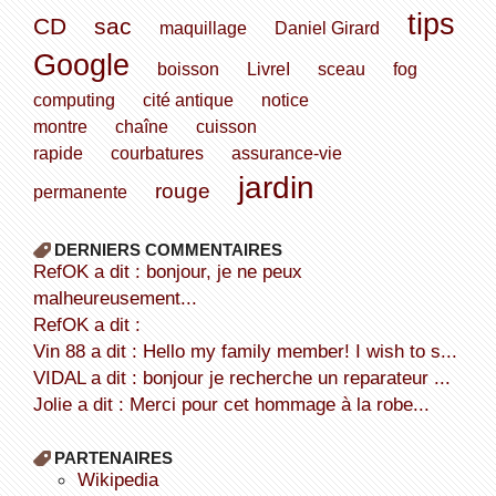
tips
CD
sac
maquillage
Daniel Girard
Google
boisson
LivreI
sceau
fog
computing
cité antique
notice
montre
chaîne
cuisson
rapide
courbatures
assurance-vie
jardin
rouge
permanente
DERNIERS COMMENTAIRES
refOK a dit : bonjour, je ne peux
malheureusement...
refOK a dit :
Vin 88 a dit : Hello my family member! I wish to s...
VIDAL a dit : bonjour je recherche un reparateur ...
Jolie a dit : Merci pour cet hommage à la robe...
PARTENAIRES
wikipedia