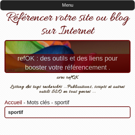
Menu
Référencer votre site ou blog
sur Internet
refOK : des outils et des liens pour
booster votre référencement .
avec refOK
Listing des tags recherchés ...Publications, scripts et autres
outils SEO en tous genres ...
Accueil
-
Mots clés
-
sportif
sportif