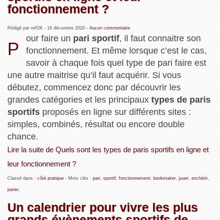
fonctionnement ?
Rédigé par refOK -
18 décembre 2020
-
Aucun commentaire
our faire un
pari sportif
, il faut connaitre son
P
fonctionnement. Et même lorsque c’est le cas,
savoir à chaque fois quel type de pari faire est
une autre maitrise qu’il faut acquérir. Si vous
débutez, commencez donc par découvrir les
grandes catégories et les principaux
types de paris
sportifs
proposés en ligne sur différents sites :
simples, combinés, résultat ou encore double
chance.
Lire la suite de Quels sont les types de paris sportifs en ligne et
leur fonctionnement ?
Classé dans :
côté pratique
- Mots clés :
pari
,
sportif
,
fonctionnement
,
bookmaker
,
jouer
,
enchérir
,
parier
,
Un calendrier pour vivre les plus
grands évènements sportifs de