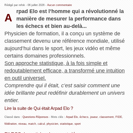
Rédigé par refok -
06 juillet 2026
-
Aucun commentaire
rpad Elo est l’homme qui a révolutionné la
A
manière de mesurer la performance dans
les échecs et bien au‑delà...
Physicien de formation, il a conçu un système de
classement devenu une référence mondiale, utilisé
aujourd’hui dans le sport, les jeux vidéo et même
certains domaines professionnels.
Son approche statistique, à la fois simple et
redoutablement efficace, a transformé une intuition
en outil universel.
Comprendre qui il était, c’est saisir comment une
idée brillante peut redéfinir durablement un univers
entier.
Lire la suite de Qui était Arpad Elo ?
Classé dans :
Questions-Réponses
- Mots clés :
Arpad Elo
,
échecs
,
joueur
,
classement
,
FIDE
,
fédération
,
niveau
,
match
,
calcul
,
physicien
,
statistique
,
sport