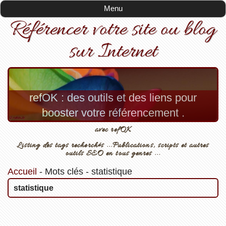
Menu
Référencer votre site ou blog
sur Internet
refOK : des outils et des liens pour
booster votre référencement .
avec refOK
Listing des tags recherchés ...Publications, scripts et autres
outils SEO en tous genres ...
Accueil
-
Mots clés
-
statistique
statistique