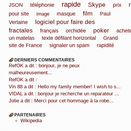
rapide
Skype
JSON
téléphonie
prix
film
pour site
image
masque
Paul
logiciel pour faire des
Verlaine
fractales
poker
français
orchidée
achet
un matelas
texte défilant horizontal
Grand
site de France
signaler un spam
rapidité
DERNIERS COMMENTAIRES
refOK a dit : bonjour, je ne peux
malheureusement...
refOK a dit :
Vin 88 a dit : Hello my family member! I wish to s...
VIDAL a dit : bonjour je recherche un reparateur ...
Jolie a dit : Merci pour cet hommage à la robe...
PARTENAIRES
wikipedia